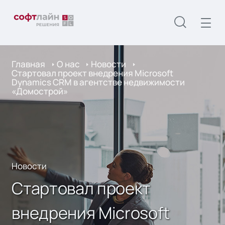
Главная
О нас
Новости
Стартовал проект внедрения Microsoft
Dynamics CRM в агентстве недвижимости
«Домострой»
Новости
Стартовал проект
внедрения Microsoft