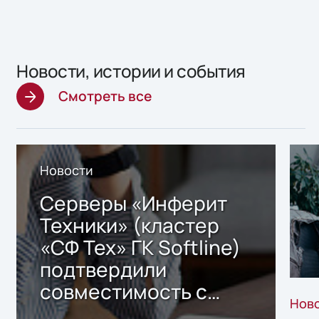
Новости, истории и события
Смотреть все
Новости
Серверы «Инферит
Техники» (кластер
«СФ Тех» ГК Softline)
подтвердили
совместимость с
Нов
решением Sharx