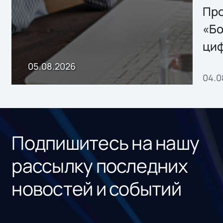
Storage 2.x для
Про
хранения данных
«Бо
ци
пр
05.08.2026
04.0
без
ном
«1С
Подпишитесь на нашу
рассылку последних
новостей и событий