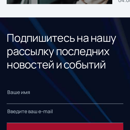
без
ном
«1С
Подпишитесь на нашу
рассылку последних
новостей и событий