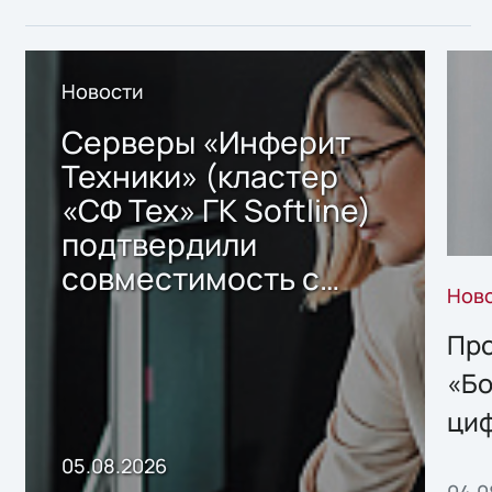
Новости
Серверы «Инферит
Техники» (кластер
«СФ Тех» ГК Softline)
подтвердили
совместимость с
Нов
решением Sharx
Storage 2.x для
Про
хранения данных
«Бо
ци
пр
05.08.2026
04.0