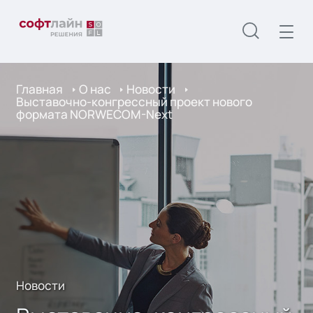
Главная
О нас
Новости
Выставочно-конгрессный проект нового
формата NORWECOM-Next
Новости