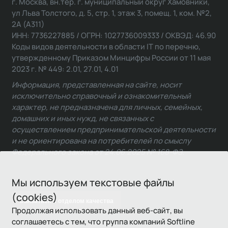
г. Москва, вн.тер. г. муниципальный округ Хамовники,
ул Льва Толстого, д. 5, стр. 1, этаж 3, помещ. 1, ком. №2,
2А (А311)
ИНН: 7736227885 / ОГРН: 1027736009333 / ОКВЭД: 46.90
Коды видов деятельности в области IT по перечню,
утвержденному Приказом Минцифры России от 11 мая
2023 г. № 449: 2.01, 27.01, 4.01
Информация, представленная на сайте, носит
исключительно справочный и ознакомительный
характер, не предназначена для личных, семейных,
домашних и иных нужд, не связанных с
осуществлением предпринимательской деятельности
и не ориентирована на потребителей по смыслу
Федерального закона от 24.06.2025 № 168-ФЗ.
Мы используем текстовые файлы
(cookies)
Связаться с отделом качества
Продолжая использовать данный веб-сайт, вы
соглашаетесь с тем, что группа компаний Softline