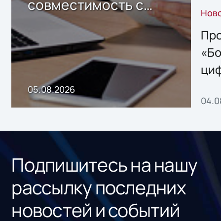
совместимость с
Нов
решением Sharx
Storage 2.x для
Про
хранения данных
«Бо
ци
пр
05.08.2026
04.0
без
ном
«1С
Подпишитесь на нашу
рассылку последних
новостей и событий