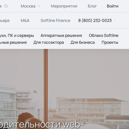
к
Москва
Мероприятия
Блог
Войти
рьера
M&A
Softline Finance
8 (800) 232-0023
уки, ПК и серверы
Аппаратные решения
Облако Softline
ьные решения
Для госсектора
Для бизнеса
Проекты
зводительности web-