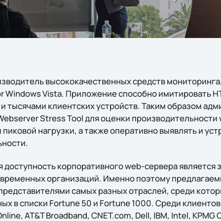
оизводитель высококачественных средств мониторинга
for Windows Vista. Приложение способно имитировать 
и тысячами клиентских устройств. Таким образом ад
Webserver Stress Tool для оценки производительности
 пиковой нагрузки, а также оперативно выявлять и ус
ьности.
я доступность корпоративного web-сервера является 
временных организаций. Именно поэтому предлагаемы
редставителями самых разных отраслей, среди кото
х в списки Fortune 50 и Fortune 1000. Среди клиентов
nline, AT&T Broadband, CNET.com, Dell, IBM, Intel, KPMG 