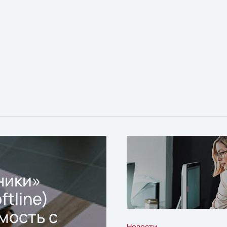
ники»
ftline)
мость с
Новости