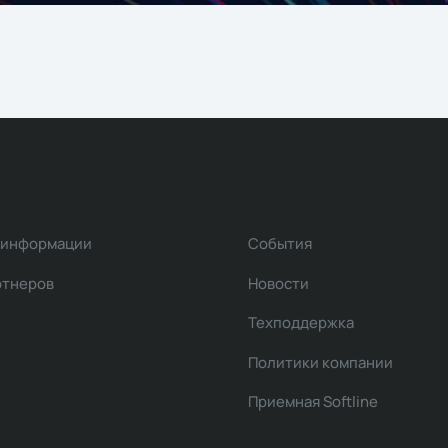
 информации
События
ртнеров
Новости
Техподдержка
Политики компании
Приемная Softline