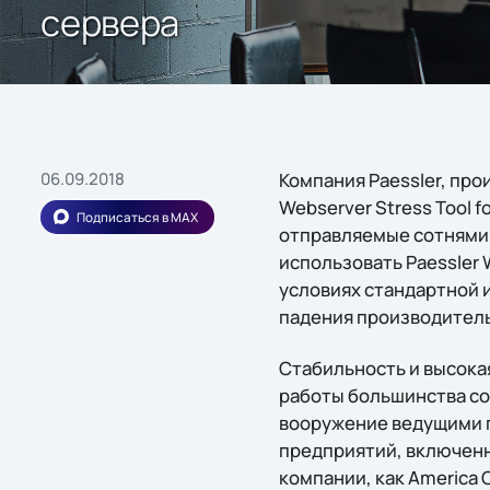
сервера
06.09.2018
Компания Paessler, пр
Webserver Stress Tool 
Подписаться в MAX
отправляемые сотнями 
использовать Paessler 
условиях стандартной и
падения производител
Стабильность и высока
работы большинства со
вооружение ведущими п
предприятий, включенны
компании, как America O