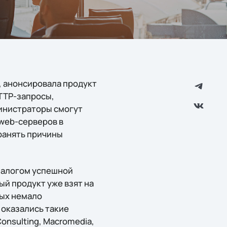
, анонсировала продукт
HTTP-запросы,
министраторы смогут
 web-серверов в
транять причины
залогом успешной
й продукт уже взят на
рых немало
 оказались такие
Consulting, Macromedia,