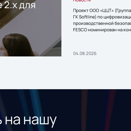
 2.x для
Проект ООО «ЦЦТ» (Группа
ГК Softline) по цифровизац
производственной безопа
FESCO номинирован на кон
«1С:Проект года»
04.08.2026
 на нашу