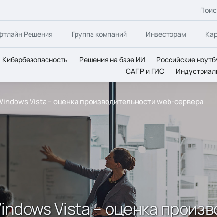
Поис
фтлайн Решения
Группа компаний
Инвесторам
Ка
Кибербезопасность
Решения на базе ИИ
Российские ноутб
САПР и ГИС
Индустриал
r Windows Vista – оценка производительности web-сервера
 Windows Vista – оценка прои