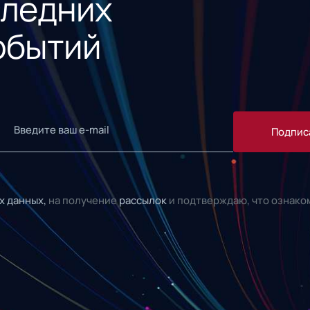
следних
обытий
Подпис
х данных,
на получение
рассылок
и подтверждаю, что ознако