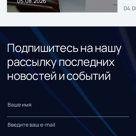
05.08.2026
04.0
без
ном
«1С
Подпишитесь на нашу
рассылку последних
новостей и событий