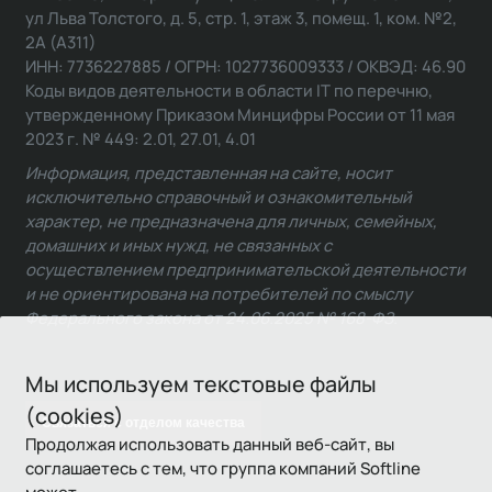
ул Льва Толстого, д. 5, стр. 1, этаж 3, помещ. 1, ком. №2,
2А (А311)
ИНН: 7736227885 / ОГРН: 1027736009333 / ОКВЭД: 46.90
Коды видов деятельности в области IT по перечню,
утвержденному Приказом Минцифры России от 11 мая
2023 г. № 449: 2.01, 27.01, 4.01
Информация, представленная на сайте, носит
исключительно справочный и ознакомительный
характер, не предназначена для личных, семейных,
домашних и иных нужд, не связанных с
осуществлением предпринимательской деятельности
и не ориентирована на потребителей по смыслу
Федерального закона от 24.06.2025 № 168-ФЗ.
Мы используем текстовые файлы
(cookies)
Связаться с отделом качества
Продолжая использовать данный веб-сайт, вы
соглашаетесь с тем, что группа компаний Softline
может