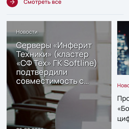
Смотреть все
Новости
Серверы «Инферит
Техники» (кластер
«СФ Тех» ГК Softline)
подтвердили
совместимость с
Нов
решением Sharx
Storage 2.x для
Про
хранения данных
«Бо
ци
пр