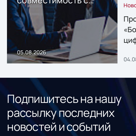
Нов
решением Sharx
Storage 2.x для
Про
хранения данных
«Бо
ци
пр
05.08.2026
04.0
без
ном
«1С
Подпишитесь на нашу
рассылку последних
новостей и событий