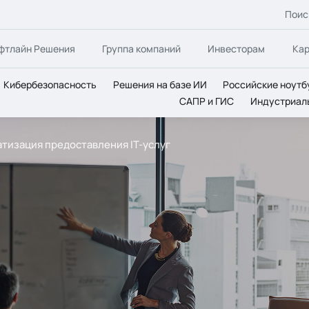
Поис
фтлайн Решения
Группа компаний
Инвесторам
Ка
Кибербезопасность
Решения на базе ИИ
Российские ноутб
САПР и ГИС
Индустриал
оматизация предоставления IT-услуг