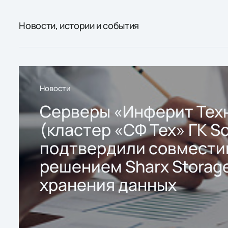
Новости, истории и события
Новости
Серверы «Инферит Тех
(кластер «СФ Тех» ГК So
подтвердили совмести
решением Sharx Storage
хранения данных