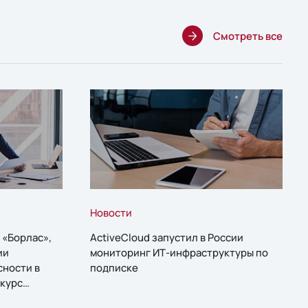
Смотреть все
Новости
 «Борлас»,
ActiveCloud запустил в России
ии
мониторинг ИТ-инфраструктуры по
сности в
подписке
курс