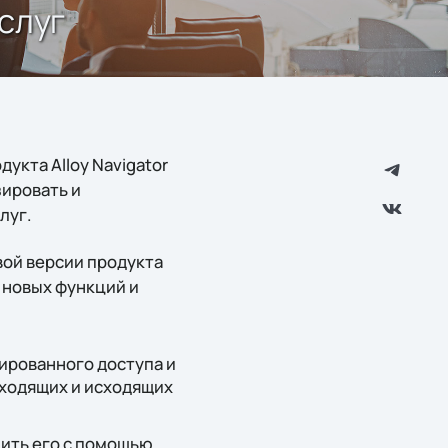
услуг
укта Alloy Navigator
зировать и
луг.
ой версии продукта
х новых функций и
рованного доступа и
входящих и исходящих
щить его с помощью