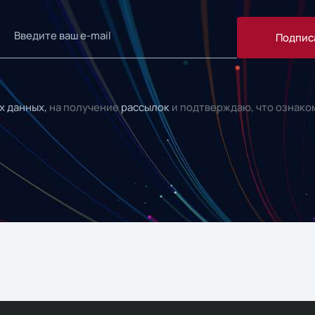
Подпис
х данных,
на получение
рассылок
и подтверждаю, что ознако