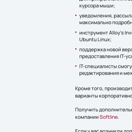
курсора мыши;
уведомления, рассыл
максимально подробн
инструмент Alloy's In
Ubuntu Linux;
поддержка новой вер
предоставления IT-ус
IT-специалисты смог
редактирования и ме
Кроме того, производи
варианты корпоративно
Получить дополнительн
компании
Softline
.
Если у вас возникли д