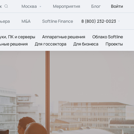
к
Москва
Мероприятия
Блог
Войти
рьера
M&A
Softline Finance
8 (800) 232-0023
уки, ПК и серверы
Аппаратные решения
Облако Softline
ьные решения
Для госсектора
Для бизнеса
Проекты