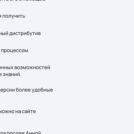
м получить
ярный дистрибутив
е процессом
ренных возможностей
 знаний.
 версии более удобные
можно на сайте
ела продаж Анной