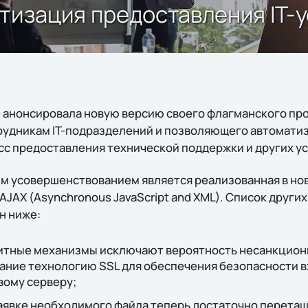
матизация предоставления IT-
e анонсировала новую версию своего флагманского прод
трудникам IT-подразделений и позволяющего автомати
с предоставления технической поддержки и других ус
 усовершенствованием является реализованная в нов
JAX (Asynchronous JavaScript and XML). Список други
н ниже:
тные механизмы исключают вероятность несанкциони
ание технологию SSL для обеспечения безопасности 
вому серверу;
заявке необходимого файла теперь достаточно перета