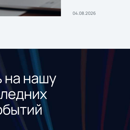
04.08.2026
 на нашу
следних
обытий