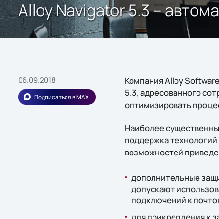
Alloy Navigator 5.3 – авто
06.09.2018
Компания Alloy Softwar
5.3, адресованного со
Подписаться в MAX
оптимизировать процес
Наиболее существенным
поддержка технологий A
возможностей приведе
дополнительные защи
допускают использов
подключений к почто
для прикрепления к 