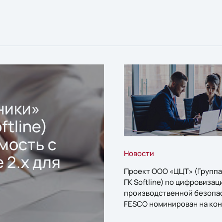
ники»
ftline)
мость с
Новости
 2.x для
Проект ООО «ЦЦТ» (Группа
ГК Softline) по цифровизац
производственной безопа
FESCO номинирован на кон
«1С:Проект года»