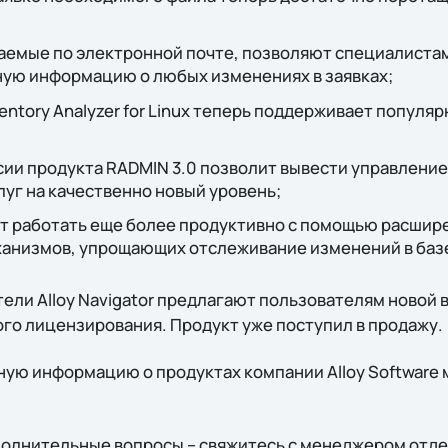
аемые по электронной почте, позволяют специалиста
ую информацию о любых изменениях в заявках;
ventory Analyzer for Linux теперь поддерживает попул
сии продукта RADMIN 3.0 позволит вывести управлени
луг на качественно новый уровень;
ут работать еще более продуктивно с помощью расши
ханизмов, упрощающих отслеживание изменений в базе
тели Alloy Navigator предлагают пользователям новой
го лицензирования. Продукт уже поступил в продажу.
ую информацию о продуктах компании Alloy Software 
ополнительные вопросы – свяжитесь с менеджером отд