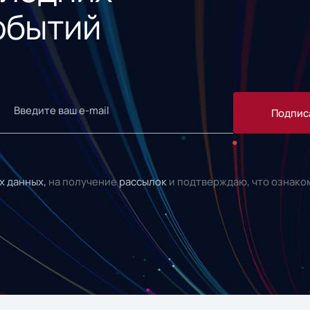
обытий
Подпис
х данных,
на получение
рассылок
и подтверждаю, что ознако