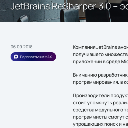
JetBrains ReSharper 3.0 – 
06.09.2018
Компания JetBrains ано
получившего множество
Подписаться в MAX
приложений в среде Micr
Вниманию разработчик
программирования, в кот
Производители продукт
стоит упомянуть реали
средства модульного т
программисты смогут с
упрощающих поиск и н