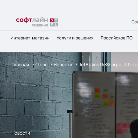
Со
Интернет-магазин
Услуги и решения
Российское ПО
Главная
О нас
Новости
JetBrains ReSharper 3.0 – 
Новости