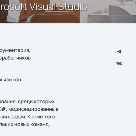
osoft Visual Studio
трументария,
азработчиков
х языков
вания, среди которых
а C#, модифицированные
щих задач. Кроме того,
льких новых команд,