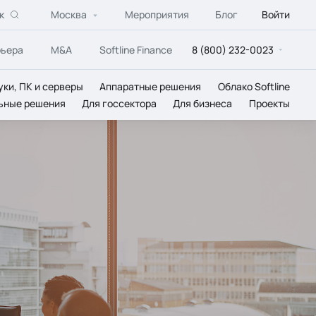
к
Москва
Мероприятия
Блог
Войти
рьера
M&A
Softline Finance
8 (800) 232-0023
уки, ПК и серверы
Аппаратные решения
Облако Softline
ьные решения
Для госсектора
Для бизнеса
Проекты