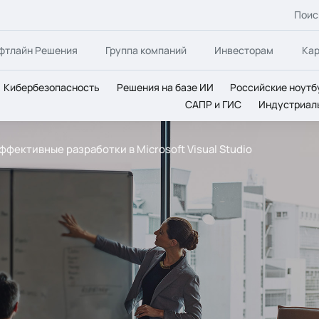
Поис
фтлайн Решения
Группа компаний
Инвесторам
Ка
Кибербезопасность
Решения на базе ИИ
Российские ноутб
САПР и ГИС
Индустриал
эффективные разработки в Microsoft Visual Studio