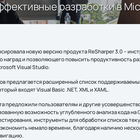
эффективные разработки в Micr
нсировала новую версию продукта ReSharper 3.0 – инс
 наград и позволяющего повысить продуктивность р
osoft Visual Studio.
ов предлагается расширенный список поддерживаемы
орый входят Visual Basic .NET, XML и XAML.
а предложили пользователям и другие усовершенство
зованную возможность углубленного анализа кода н
естирования, инструменты для обработки списков теку
экономить немало времени, благодаря наличию неско
авигацию.