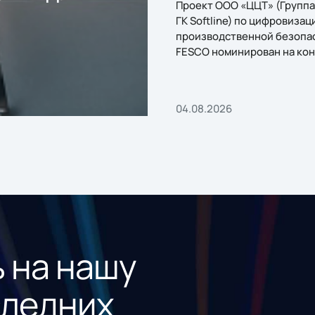
Проект ООО «ЦЦТ» (Группа
ГК Softline) по цифровизац
производственной безопа
FESCO номинирован на кон
«1С:Проект года»
04.08.2026
 на нашу
следних