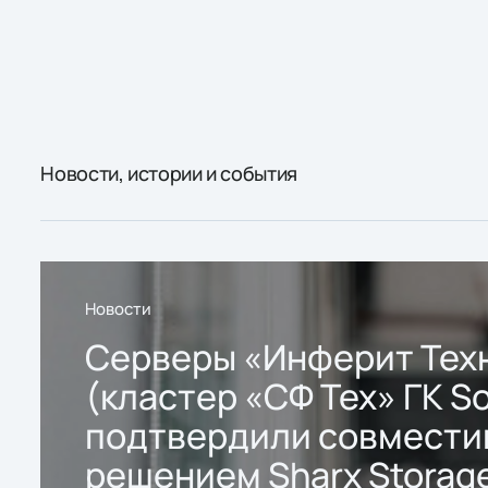
Новости, истории и события
Новости
Серверы «Инферит Тех
(кластер «СФ Тех» ГК So
подтвердили совмести
решением Sharx Storage