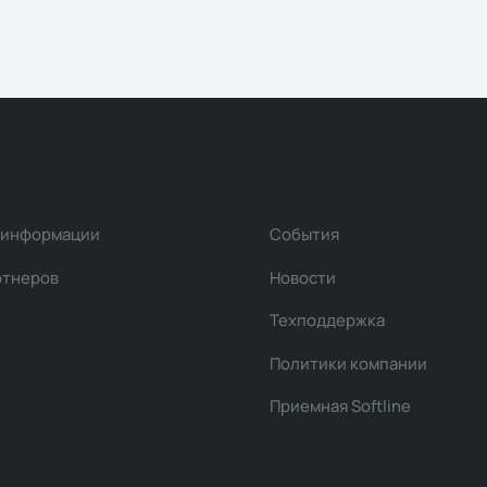
 информации
События
ртнеров
Новости
Техподдержка
Политики компании
Приемная Softline