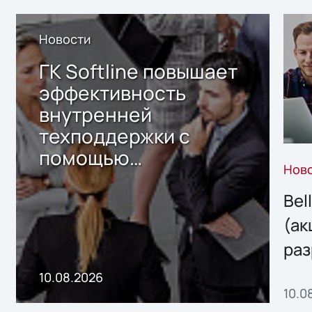
Новости
ГК Softline повышает
эффективность
внутренней
техподдержки с
помощью
Нов
собственного ИИ-
сервиса
Bel
(ак
раз
онл
10.08.2026
10.0
сер