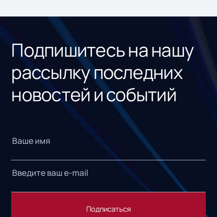
под
рос
Подпишитесь на нашу
рассылку последних
новостей и событий
Подписаться