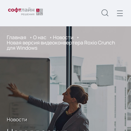
Главная
О нас
Новости
Новая версия видеоконвертера Roxio Crunch
для Windows
Новости