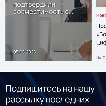
подтвердили
совместимость с
Нов
решением Sharx
Storage 2.x для
Про
хранения данных
«Бо
ци
пр
05.08.2026
04.0
без
ном
«1С
Подпишитесь на нашу
рассылку последних