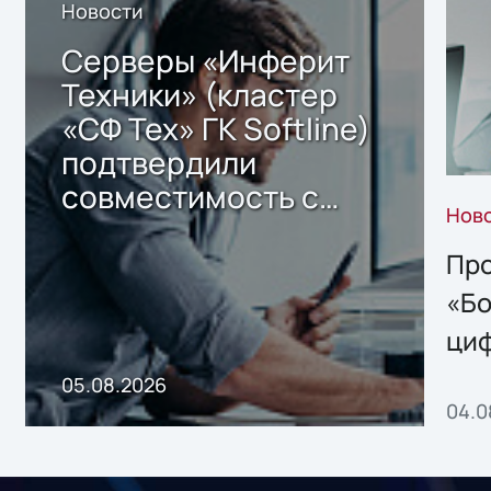
Новости
Серверы «Инферит
Техники» (кластер
«СФ Тех» ГК Softline)
подтвердили
совместимость с
Нов
решением Sharx
Storage 2.x для
Про
хранения данных
«Бо
ци
пр
05.08.2026
04.0
без
ном