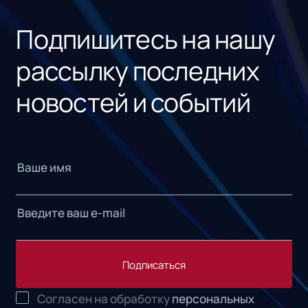
«1С
Подпишитесь на нашу
рассылку последних
новостей и событий
Подписаться
Согласен на обработку
персональных