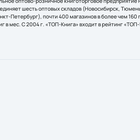
льное оптово-розничное книготорговое предприятие Р
единяет шесть оптовых складов (Новосибирск, Тюмень
нкт-Петербург), почти 400 магазинов в более чем 160 
иг в мес. С 2004 г. «ТОП-Книга» входит в рейтинг «ТО