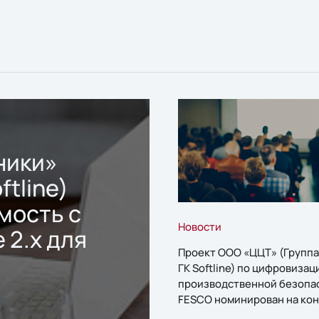
ники»
ftline)
мость с
Новости
 2.x для
Проект ООО «ЦЦТ» (Группа
ГК Softline) по цифровизац
производственной безопа
FESCO номинирован на кон
«1С:Проект года»