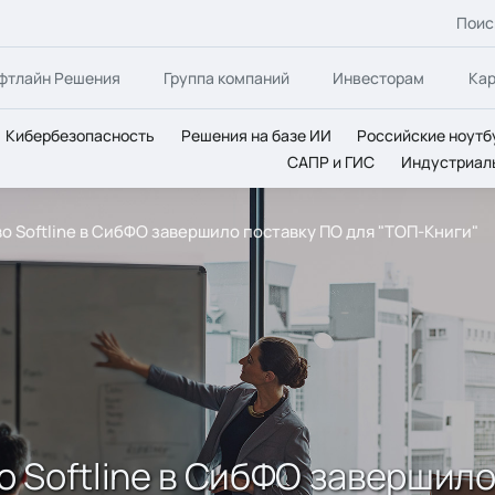
Поис
фтлайн Решения
Группа компаний
Инвесторам
Ка
Кибербезопасность
Решения на базе ИИ
Российские ноутб
САПР и ГИС
Индустриал
 Softline в СибФО завершило поставку ПО для "ТОП-Книги"
 Softline в СибФО завершило