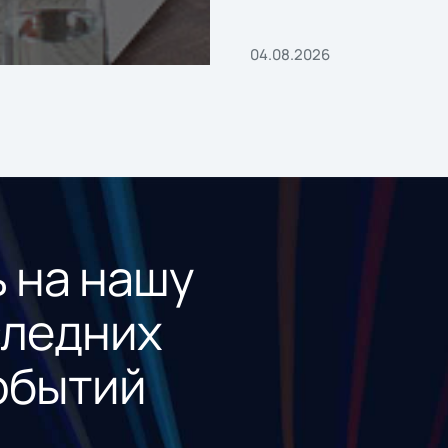
04.08.2026
 на нашу
следних
обытий