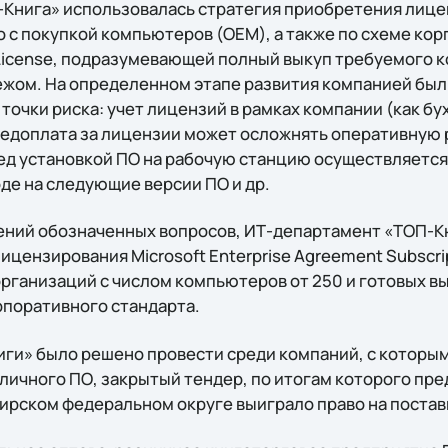
-Книга» использовалась стратегия приобретения лице
о с покупкой компьютеров (OEM), а также по схеме ко
icense, подразумевающей полный выкуп требуемого к
жом. На определенном этапе развития компанией был
чки риска: учет лицензий в рамках компании (как бух
едоплата за лицензии может осложнять оперативную 
еред установкой ПО на рабочую станцию осуществляетс
де на следующие версии ПО и др.
ений обозначенных вопросов, ИТ-департамент «ТОП-К
цензирования Microsoft Enterprise Agreement Subscrip
рганизаций с числом компьютеров от 250 и готовых в
орпоративного стандарта.
ги» было решено провести среди компаний, с которы
зличного ПО, закрытый тендер, по итогам которого пр
бирском федеральном округе выиграло право на поставк