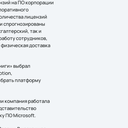
нзий на ПО корпорации
рпоративного
оличества лицензий
и спрогнозированы
галтерский, так и
работу сотрудников,
я физическая доставка
ниги» выбрал
tion,
ыбрать платформу
ми компания работала
едставительство
у ПО Microsoft.