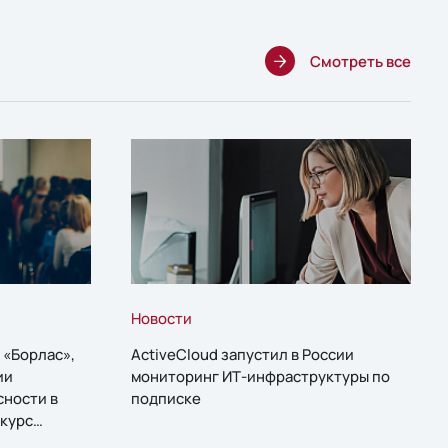
Смотреть все
Новости
 «Борлас»,
ActiveCloud запустил в России
ии
мониторинг ИТ-инфраструктуры по
сности в
подписке
курс