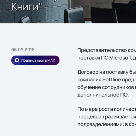
Книги"
06.09.2018
Представительство ком
поставки ПО Microsoft 
Подписаться в MAX
Договор на поставку бы
компания Softline пре
обучение сотрудников в
дополнительное ПО.
По мере роста количес
процессов развивается
подразделениями: в ко