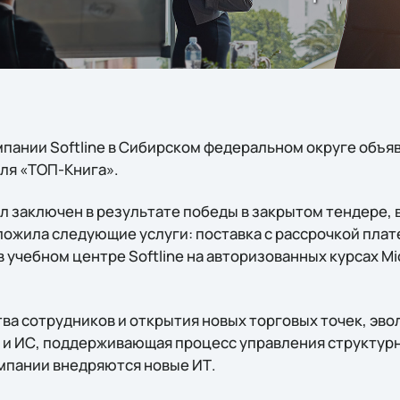
пании Softline в Сибирском федеральном округе объя
для «ТОП-Книга».
л заключен в результате победы в закрытом тендере, 
дложила следующие услуги: поставка с рассрочкой пла
 учебном центре Softline на авторизованных курсах Mic
тва сотрудников и открытия новых торговых точек, эв
 и ИС, поддерживающая процесс управления структу
мпании внедряются новые ИТ.