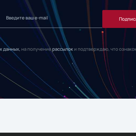
Подпис
х данных,
на получение
рассылок
и подтверждаю, что ознако