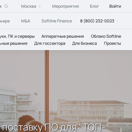
к
Москва
Мероприятия
Блог
Войти
рьера
M&A
Softline Finance
8 (800) 232-0023
уки, ПК и серверы
Аппаратные решения
Облако Softline
ьные решения
Для госсектора
Для бизнеса
Проекты
 поставку ПО для "ТОП-