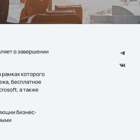
вляет о завершении
в рамках которого
тежа, бесплатное
rosoft, а также
олюции бизнес-
рными