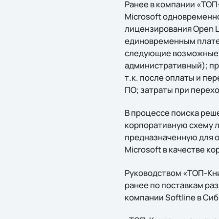
Ранее в компании «ТОП
Microsoft одновременн
лицензирования Open L
единовременным плате
следующие возможные то
административный); пр
т.к. после оплаты и п
ПО; затраты при перехо
В процессе поиска реш
корпоративную схему ли
предназначенную для о
Microsoft в качестве к
Руководством «ТОП-Кни
ранее по поставкам ра
компании Softline в Си