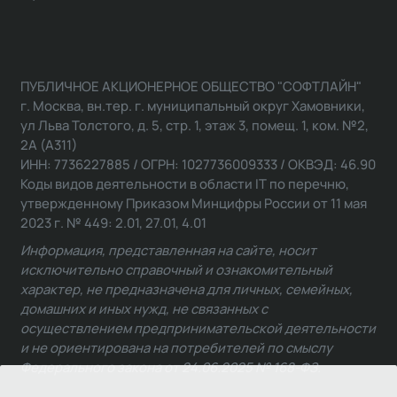
ПУБЛИЧНОЕ АКЦИОНЕРНОЕ ОБЩЕСТВО "СОФТЛАЙН"
г. Москва, вн.тер. г. муниципальный округ Хамовники,
ул Льва Толстого, д. 5, стр. 1, этаж 3, помещ. 1, ком. №2,
2А (А311)
ИНН: 7736227885 / ОГРН: 1027736009333 / ОКВЭД: 46.90
Коды видов деятельности в области IT по перечню,
утвержденному Приказом Минцифры России от 11 мая
2023 г. № 449: 2.01, 27.01, 4.01
Информация, представленная на сайте, носит
исключительно справочный и ознакомительный
характер, не предназначена для личных, семейных,
домашних и иных нужд, не связанных с
осуществлением предпринимательской деятельности
и не ориентирована на потребителей по смыслу
Федерального закона от 24.06.2025 № 168-ФЗ.