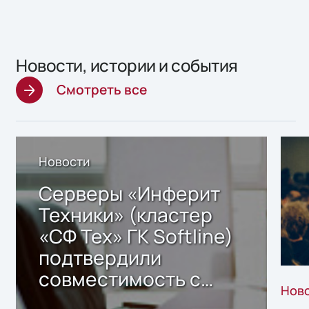
Новости, истории и события
Смотреть все
Новости
Серверы «Инферит
Техники» (кластер
«СФ Тех» ГК Softline)
подтвердили
совместимость с
Нов
решением Sharx