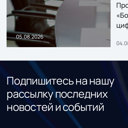
Storage 2.x для
Про
хранения данных
«Бо
ци
пр
05.08.2026
04.0
без
ном
«1С
Подпишитесь на нашу
рассылку последних
новостей и событий