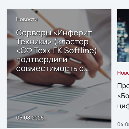
Новости
Серверы «Инферит
Техники» (кластер
«СФ Тех» ГК Softline)
подтвердили
совместимость с
Нов
решением Sharx
Storage 2.x для
Про
хранения данных
«Бо
ци
пр
05.08.2026
04.0
без