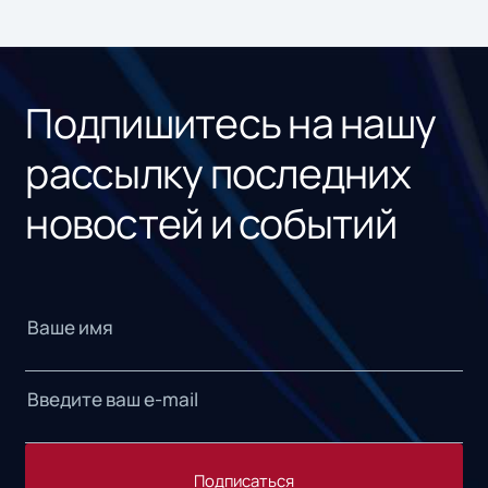
ном
«1С
Подпишитесь на нашу
рассылку последних
новостей и событий
Подписаться