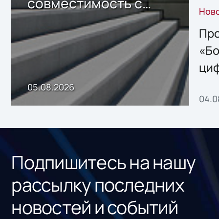
совместимость с
Нов
решением Sharx
Storage 2.x для
Про
хранения данных
«Бо
ци
пр
05.08.2026
04.0
без
ном
«1С
Подпишитесь на нашу
рассылку последних
новостей и событий