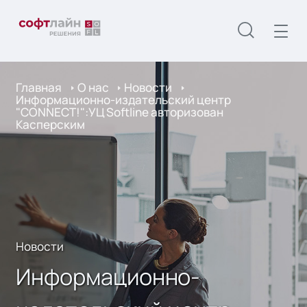
Главная
О нас
Новости
Информационно-издательский центр
"CONNECT!":УЦ Softline авторизован
Касперским
Новости
Информационно-