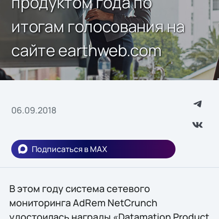
продуктом года по
итогам голосования на
сайте earthweb.com
06.09.2018
Подписаться в MAX
В этом году система сетевого
мониторинга AdRem NetCrunch
удостоилась награды «Datamation Product