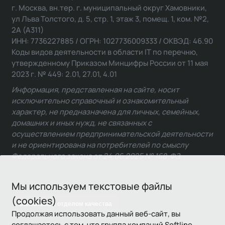
г. Москва, вн.тер. г. муниципальный округ Хамовники,
ул Льва Толстого, д. 5, стр. 1, этаж 3, помещ. 1, ком. №2,
2А (А311)
ИНН: 7736227885 / ОГРН: 1027736009333 / ОКВЭД: 46.90
Коды видов деятельности в области IT по перечню,
утвержденному Приказом Минцифры России от 11 мая
2023 г. № 449: 2.01, 27.01, 4.01
Информация, представленная на сайте, носит
исключительно справочный и ознакомительный
характер, не предназначена для личных, семейных,
домашних и иных нужд, не связанных с
осуществлением предпринимательской деятельности
и не ориентирована на потребителей по смыслу
Федерального закона от 24.06.2025 № 168-ФЗ.
Мы используем текстовые файлы
(cookies)
Связаться с отделом качества
Продолжая использовать данный веб-сайт, вы
соглашаетесь с тем, что группа компаний Softline