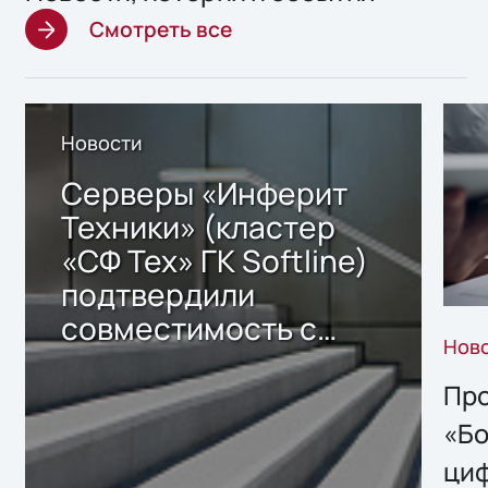
Смотреть все
Новости
Серверы «Инферит
Техники» (кластер
«СФ Тех» ГК Softline)
подтвердили
совместимость с
Нов
решением Sharx
Storage 2.x для
Про
хранения данных
«Бо
ци