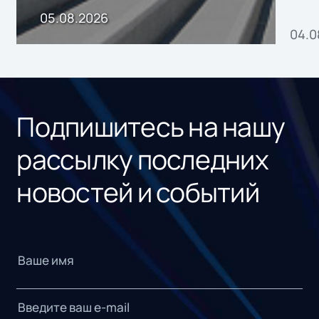
пр
05.08.2026
04.0
без
ном
«1С
Подпишитесь на нашу
рассылку последних
новостей и событий