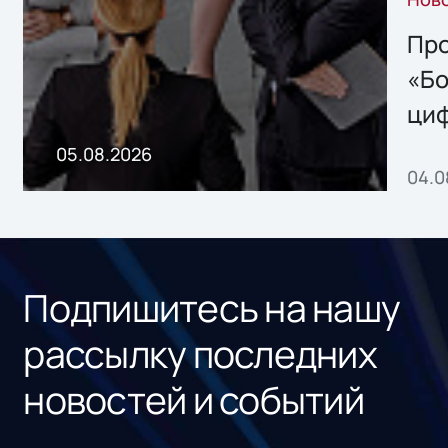
решением Sharx
Storage 2.x для
Про
хранения данных
«Бо
ци
пр
05.08.2026
04.0
без
ном
«1С
Подпишитесь на нашу
рассылку последних
новостей и событий