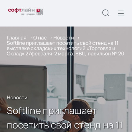
Главная
О нас
Новости
Softline приглашает посетить свой стенд на 11
выставке складских технологий «Торговля и
Склад» 27февраля-2 марта, ВВЦ, павильон № 20
Новости
Softline приглашает
посетить свой стенд на 11