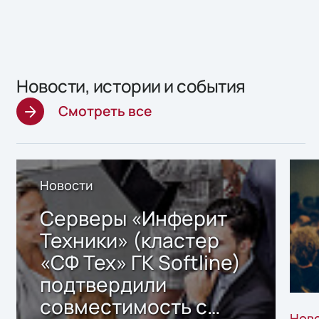
Новости, истории и события
Смотреть все
Новости
Серверы «Инферит
Техники» (кластер
«СФ Тех» ГК Softline)
подтвердили
совместимость с
Нов