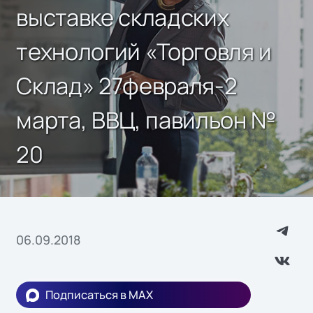
выставке складских
технологий «Торговля и
Склад» 27февраля-2
марта, ВВЦ, павильон №
20
06.09.2018
Подписаться в MAX