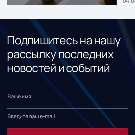
04.0
без
ном
«1С
Подпишитесь на нашу
рассылку последних
новостей и событий