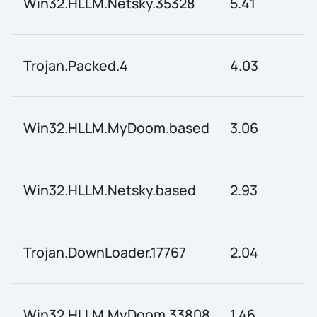
Win32.HLLM.Netsky.35328
5.41
Trojan.Packed.4
4.03
Win32.HLLM.MyDoom.based
3.06
Win32.HLLM.Netsky.based
2.93
Trojan.DownLoader.17767
2.04
Win32.HLLM.MyDoom.33808
1.46