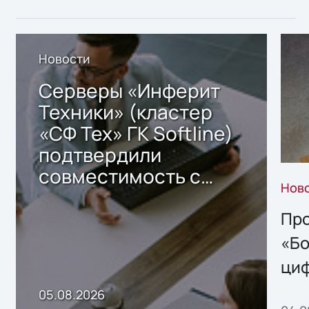
Новости
Серверы «Инферит
Техники» (кластер
«СФ Тех» ГК Softline)
подтвердили
совместимость с
Нов
решением Sharx
Storage 2.x для
Про
хранения данных
«Бо
ци
пр
05.08.2026