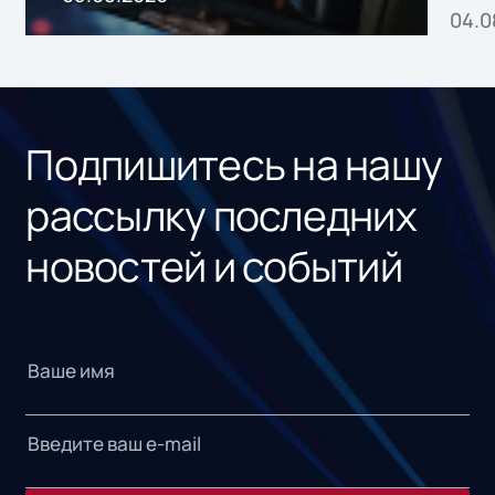
04.0
без
ном
«1С
Подпишитесь на нашу
рассылку последних
новостей и событий