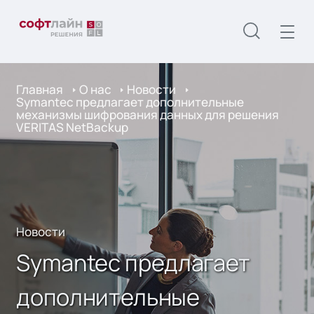
Главная
О нас
Новости
Symantec предлагает дополнительные
механизмы шифрования данных для решения
VERITAS NetBackup
Новости
Symantec предлагает
дополнительные