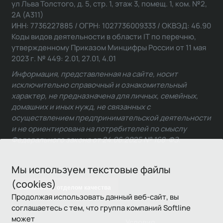
ул Льва Толстого, д. 5, стр. 1, этаж 3, помещ. 1, ком. №2,
2А (А311)
ИНН: 7736227885 / ОГРН: 1027736009333 / ОКВЭД: 46.90
Коды видов деятельности в области IT по перечню,
утвержденному Приказом Минцифры России от 11 мая
2023 г. № 449: 2.01, 27.01, 4.01
Информация, представленная на сайте, носит
исключительно справочный и ознакомительный
характер, не предназначена для личных, семейных,
домашних и иных нужд, не связанных с
осуществлением предпринимательской деятельности
и не ориентирована на потребителей по смыслу
Федерального закона от 24.06.2025 № 168-ФЗ.
Мы используем текстовые файлы
(cookies)
Связаться с отделом качества
Продолжая использовать данный веб-сайт, вы
соглашаетесь с тем, что группа компаний Softline
может
Условия