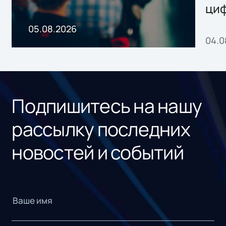
ци
пр
05.08.2026
04.0
без
ном
«1С
Подпишитесь на нашу
рассылку последних
новостей и событий