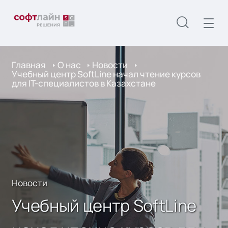
Главная
О нас
Новости
Учебный центр SoftLine начал чтение курсов
для IT-специалистов в Казахстане
Новости
Учебный центр SoftLine