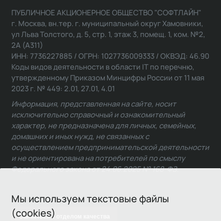
ПУБЛИЧНОЕ АКЦИОНЕРНОЕ ОБЩЕСТВО "СОФТЛАЙН"
г. Москва, вн.тер. г. муниципальный округ Хамовники,
ул Льва Толстого, д. 5, стр. 1, этаж 3, помещ. 1, ком. №2,
2А (А311)
ИНН: 7736227885 / ОГРН: 1027736009333 / ОКВЭД: 46.90
Коды видов деятельности в области IT по перечню,
утвержденному Приказом Минцифры России от 11 мая
2023 г. № 449: 2.01, 27.01, 4.01
Информация, представленная на сайте, носит
исключительно справочный и ознакомительный
характер, не предназначена для личных, семейных,
домашних и иных нужд, не связанных с
осуществлением предпринимательской деятельности
и не ориентирована на потребителей по смыслу
Федерального закона от 24.06.2025 № 168-ФЗ.
Мы используем текстовые файлы
(cookies)
Связаться с отделом качества