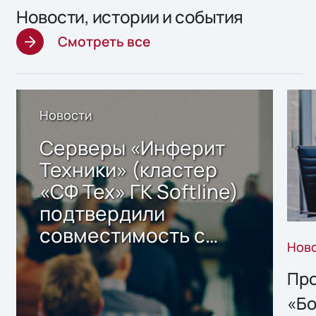
Новости, истории и события
Смотреть все
Новости
Серверы «Инферит
Техники» (кластер
«СФ Тех» ГК Softline)
подтвердили
совместимость с
Нов
решением Sharx
Storage 2.x для
Про
хранения данных
«Бо