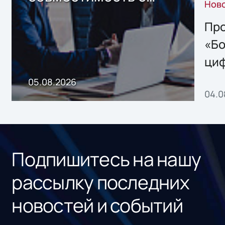
Нов
решением Sharx
Storage 2.x для
Про
хранения данных
«Бо
ци
пр
05.08.2026
04.0
без
ном
«1С
Подпишитесь на нашу
рассылку последних
новостей и событий