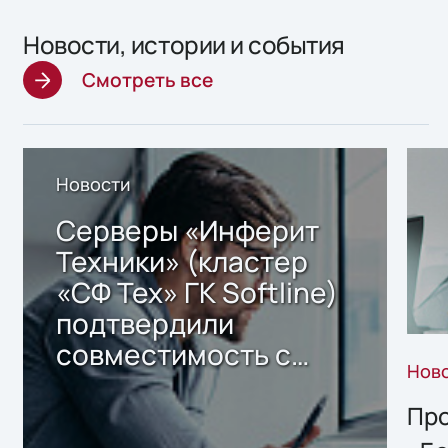
Новости, истории и события
Смотреть все
Новости
Серверы «Инферит
Техники» (кластер
«СФ Тех» ГК Softline)
подтвердили
совместимость с
Нов
решением Sharx
Storage 2.x для
Про
хранения данных