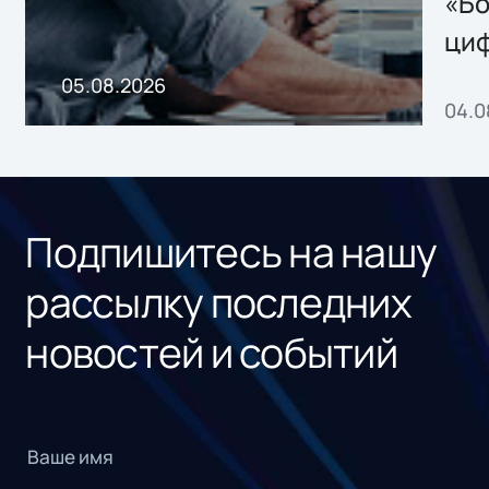
«Бо
ци
пр
05.08.2026
04.0
без
ном
«1С
Подпишитесь на нашу
рассылку последних
новостей и событий