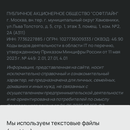
ПУБЛИЧНОЕ АКЦИОНЕРНОЕ ОБЩЕСТВО "СОФТЛАЙН"
г. Москва, вн.тер. г. муниципальный округ Хамовники,
ул Льва Толстого, д. 5, стр. 1, этаж 3, помещ. 1, ком. №2,
2А (А311)
ИНН: 7736227885 / ОГРН: 1027736009333 / ОКВЭД: 46.90
Коды видов деятельности в области IT по перечню,
утвержденному Приказом Минцифры России от 11 мая
2023 г. № 449: 2.01, 27.01, 4.01
Информация, представленная на сайте, носит
исключительно справочный и ознакомительный
характер, не предназначена для личных, семейных,
домашних и иных нужд, не связанных с
осуществлением предпринимательской деятельности
и не ориентирована на потребителей по смыслу
Федерального закона от 24.06.2025 № 168-ФЗ.
Мы используем текстовые файлы