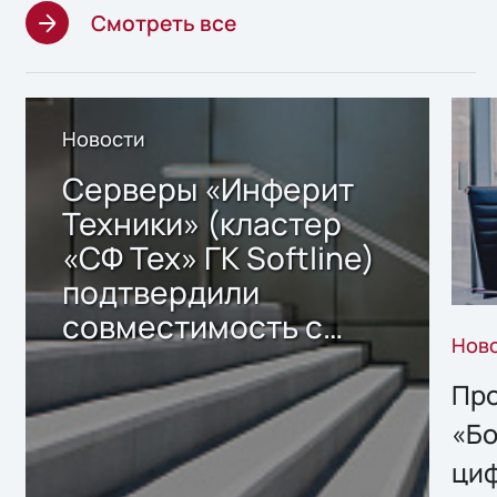
Смотреть все
Новости
Серверы «Инферит
Техники» (кластер
«СФ Тех» ГК Softline)
подтвердили
совместимость с
Нов
решением Sharx
Storage 2.x для
Про
хранения данных
«Бо
ци