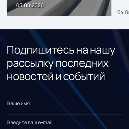
пр
05.08.2026
04.0
без
ном
«1С
Подпишитесь на нашу
рассылку последних
новостей и событий