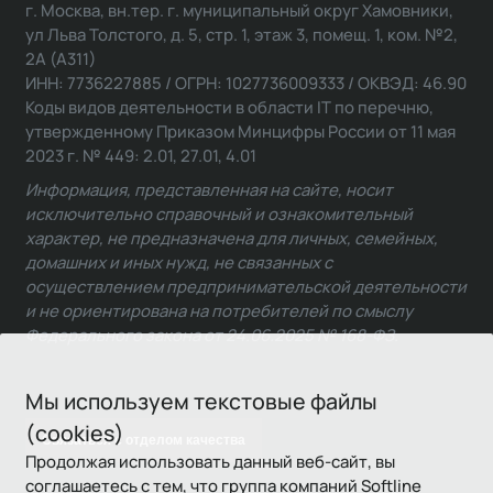
г. Москва, вн.тер. г. муниципальный округ Хамовники,
ул Льва Толстого, д. 5, стр. 1, этаж 3, помещ. 1, ком. №2,
2А (А311)
ИНН: 7736227885 / ОГРН: 1027736009333 / ОКВЭД: 46.90
Коды видов деятельности в области IT по перечню,
утвержденному Приказом Минцифры России от 11 мая
2023 г. № 449: 2.01, 27.01, 4.01
Информация, представленная на сайте, носит
исключительно справочный и ознакомительный
характер, не предназначена для личных, семейных,
домашних и иных нужд, не связанных с
осуществлением предпринимательской деятельности
и не ориентирована на потребителей по смыслу
Федерального закона от 24.06.2025 № 168-ФЗ.
Мы используем текстовые файлы
(cookies)
Связаться с отделом качества
Продолжая использовать данный веб-сайт, вы
соглашаетесь с тем, что группа компаний Softline