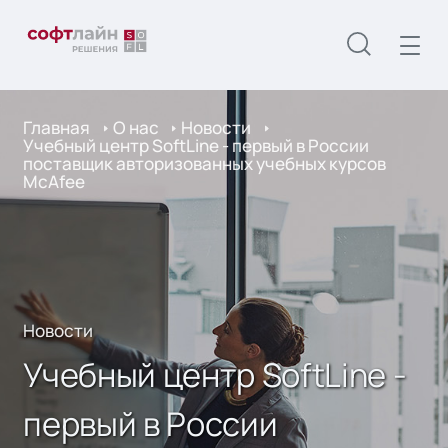
Главная
О нас
Новости
Учебный центр SoftLine - первый в России
поставщик авторизованных учебных курсов
McAfee
Новости
Учебный центр SoftLine -
первый в России