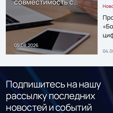
совместимость с
Нов
решением Sharx
Storage 2.x для
Про
хранения данных
«Бо
ци
пр
05.08.2026
04.0
без
ном
«1С
Подпишитесь на нашу
рассылку последних
новостей и событий