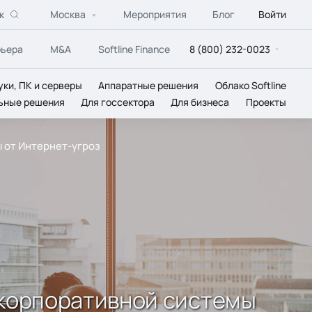
к
Москва
Мероприятия
Блог
Войти
рьера
M&A
Softline Finance
8 (800) 232-0023
уки, ПК и серверы
Аппаратные решения
Облако Softline
ьные решения
Для госсектора
Для бизнеса
Проекты
ты от Интернет-угроз
ия корпоративной системы