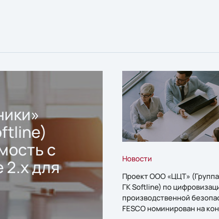
ники»
ftline)
мость с
Новости
 2.x для
Проект ООО «ЦЦТ» (Группа
ГК Softline) по цифровизац
производственной безопа
FESCO номинирован на кон