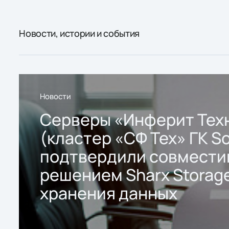
Новости, истории и события
Новости
Серверы «Инферит Тех
(кластер «СФ Тех» ГК So
подтвердили совмести
решением Sharx Storage
хранения данных