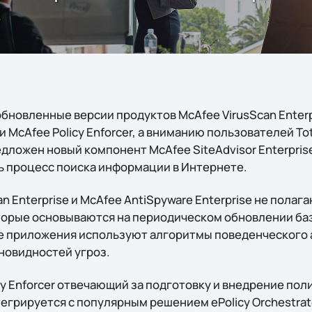
з
обновленные версии продуктов McAfee VirusScan Enterp
 и McAfee Policy Enforcer, а вниманию пользователей Tota
едложен новый компонент McAfee SiteAdvisor Enterpri
 процесс поиска информации в Интернете.
n Enterprise и McAfee AntiSpyware Enterprise не пола
орые основываются на периодическом обновлении баз
е приложения используют алгоритмы поведенческого 
новидностей угроз.
y Enforcer отвечающий за подготовку и внедрение пол
егрируется с популярным решением ePolicy Orchestrato