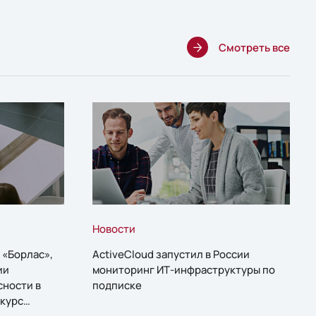
Смотреть все
Новости
 «Борлас»,
ActiveCloud запустил в России
ии
мониторинг ИТ-инфраструктуры по
сности в
подписке
курс