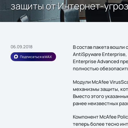
защиты от Интернет-угро
06.09.2018
В состав пакета вошли 
AntiSpyware Enterprise,
Подписаться в MAX
Enterprise Advanced пр
полностью обезопасить
Модули McAfee VirusSca
механизмы защиты, кот
Вместо этого указанны
ранее неизвестных раз
Компонент McAfee Polic
теперь более тесно инт