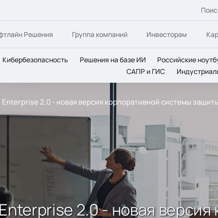
Поис
фтлайн Решения
Группа компаний
Инвесторам
Ка
Кибербезопасность
Решения на базе ИИ
Российские ноутб
САПР и ГИС
Индустриал
or Enterprise 2.0 - новая версия корпоративной системы защи
r Enterprise 2.0 - новая верс