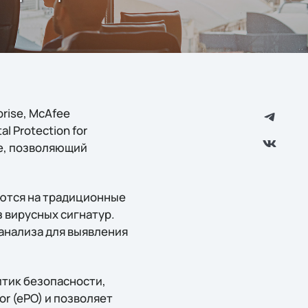
rise, McAfee
l Protection for
se, позволяющий
гаются на традиционные
 вирусных сигнатур.
анализа для выявления
итик безопасности,
r (ePO) и позволяет