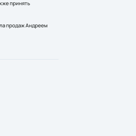
кже принять
ела продаж Андреем