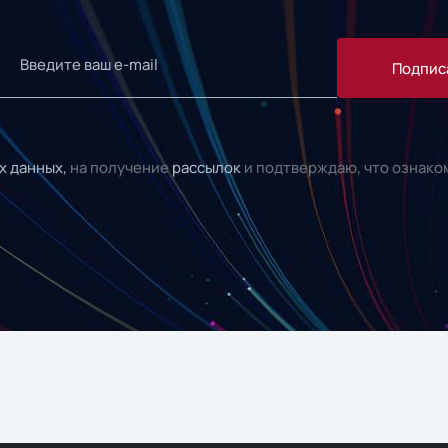
Подпис
х данных,
на получение
рассылок
и подтверждаю, что ознако