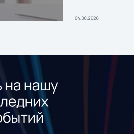
«1С:Проект года»
04.08.2026
 на нашу
следних
обытий