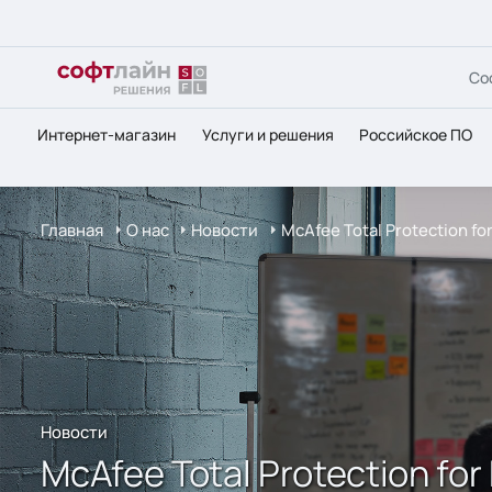
Со
Интернет-магазин
Услуги и решения
Российское ПО
Главная
О нас
Новости
McAfee Total Protection f
Новости
McAfee Total Protection fo