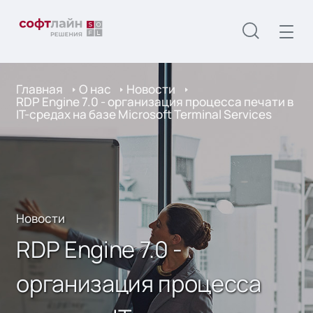
Главная
О нас
Новости
RDP Engine 7.0 - организация процесса печати в
IT-средах на базе Microsoft Terminal Services
Новости
RDP Engine 7.0 -
организация процесса