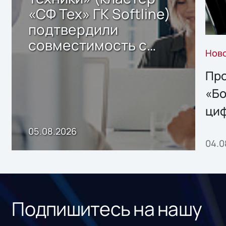
«СФ Тех» ГК Softline)
подтвердили
совместимость с
Нов
решением Sharx
Storage 2.x для
Про
хранения данных
«Бо
ци
пр
05.08.2026
04.0
без
ном
«1С
Подпишитесь на нашу