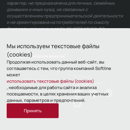
характер, не предназначена для личных, семейных,
домашних и иных нужд, не связанных с
осуществлением предпринимательской деятельности
и не ориентирована на потребителей по смыслу
Федерального закона от 24.06.2025 № 168-ФЗ.
Мы используем текстовые файлы
(cookies)
Связаться с отделом качества
Продолжая использовать данный веб-сайт, вы
соглашаетесь с тем, что группа компаний Softline
может
Условия
© 1993—2026 Softline
использовать текстовые файлы (cookies)
использования
, необходимые для работы сайта и анализа
посещаемости, в целях хранения ваших учетных
Политика
данных, параметров и предпочтений.
конфиденциальности
Принять
16+