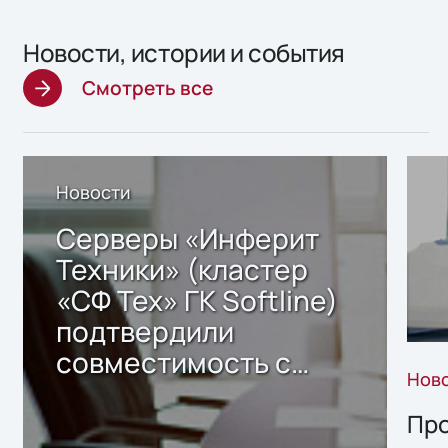
Новости, истории и события
Смотреть все
Новости
Серверы «Инферит
Техники» (кластер
«СФ Тех» ГК Softline)
подтвердили
совместимость с
Нов
решением Sharx
Storage 2.x для
Про