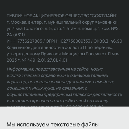
ПУБЛИЧНОЕ АКЦИОНЕРНОЕ ОБЩЕСТВО "СОФТЛАЙН"
г. Москва, вн.тер. г. муниципальный округ Хамовники,
ул Льва Толстого, д. 5, стр. 1, этаж 3, помещ. 1, ком. №2,
2А (А311)
ИНН: 7736227885 / ОГРН: 1027736009333 / ОКВЭД: 46.90
Коды видов деятельности в области IT по перечню,
утвержденному Приказом Минцифры России от 11 мая
2023 г. № 449: 2.01, 27.01, 4.01
Информация, представленная на сайте, носит
исключительно справочный и ознакомительный
характер, не предназначена для личных, семейных,
домашних и иных нужд, не связанных с
осуществлением предпринимательской деятельности
и не ориентирована на потребителей по смыслу
Федерального закона от 24.06.2025 № 168-ФЗ.
Мы используем текстовые файлы