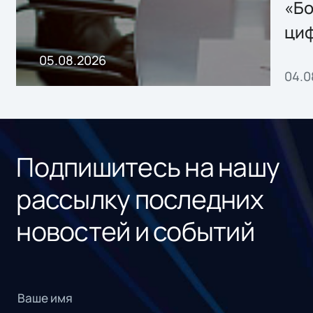
хранения данных
«Бо
ци
пр
05.08.2026
04.0
без
ном
«1С
Подпишитесь на нашу
рассылку последних
новостей и событий