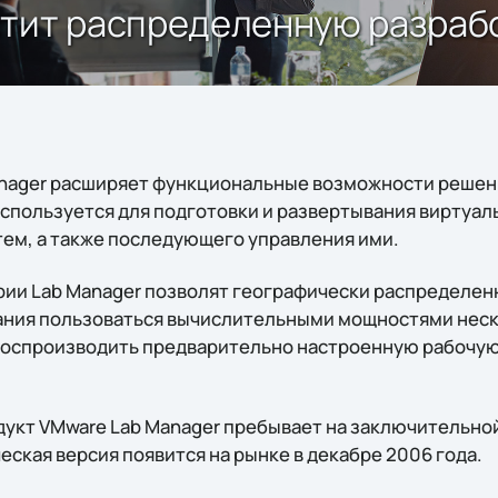
стит распределенную разраб
anager расширяет функциональные возможности решен
 используется для подготовки и развертывания виртуа
ем, а также последующего управления ими.
ии Lab Manager позволят географически распределен
ания пользоваться вычислительными мощностями нес
воспроизводить предварительно настроенную рабочую
дукт VMware Lab Manager пребывает на заключительной
ская версия появится на рынке в декабре 2006 года.