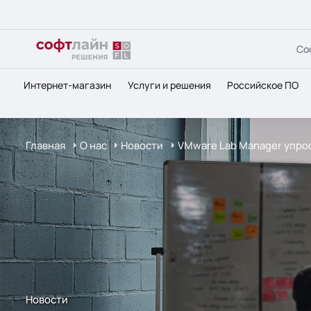
Со
Интернет-магазин
Услуги и решения
Российское ПО
Главная
О нас
Новости
VMware Lab Manager упро
Новости