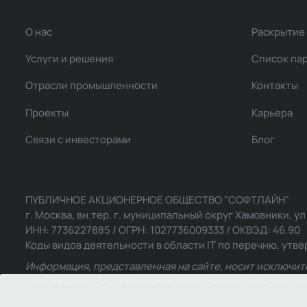
О нас
Раскрытие
Услуги и решения
Список па
Отрасли промышленности
Контакты
Проекты
Карьера
Связи с инвесторами
Блог
ПУБЛИЧНОЕ АКЦИОНЕРНОЕ ОБЩЕСТВО "СОФТЛАЙН"
г. Москва, вн.тер. г. муниципальный округ Хамовники, ул Ль
ИНН: 7736227885 / ОГРН: 1027736009333 / ОКВЭД: 46.90
Коды видов деятельности в области IT по перечню, утвер
Информация, представленная на сайте, носит исключит
связанных с осуществлением предпринимательской деят