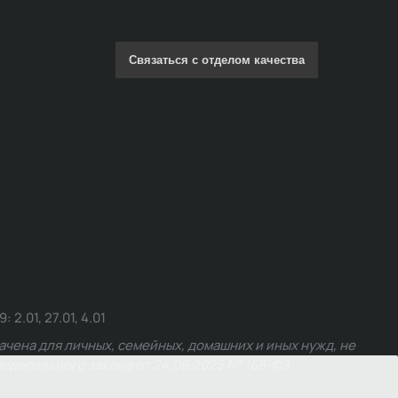
Связаться с отделом качества
.01, 27.01, 4.01
чена для личных, семейных, домашних и иных нужд, не
едерального закона от 24.06.2025 № 168-ФЗ.