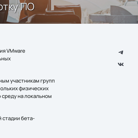
отку ПО
ия VMware
льных
ным участникам групп
кольких физических
 среду на локальном
 стадии бета-