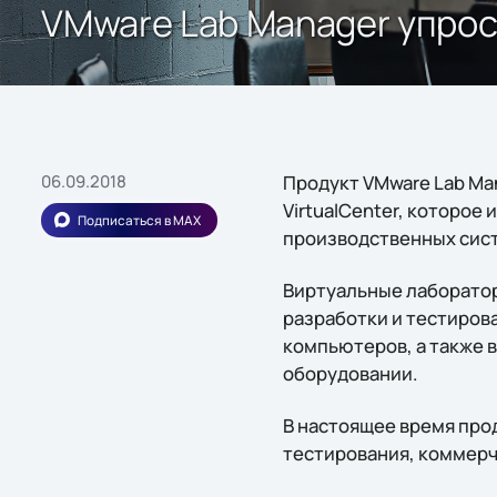
VMware Lab Manager упро
06.09.2018
Продукт VMware Lab M
VirtualCenter, которое
Подписаться в MAX
производственных сист
Виртуальные лаборатор
разработки и тестиров
компьютеров, а также 
оборудовании.
В настоящее время про
тестирования, коммерче