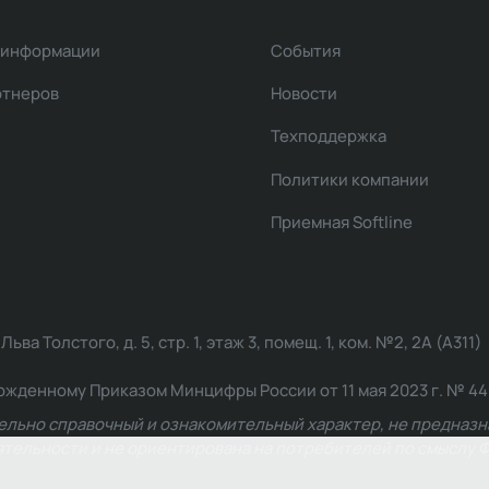
 информации
События
ртнеров
Новости
Техподдержка
Политики компании
Приемная Softline
ва Толстого, д. 5, стр. 1, этаж 3, помещ. 1, ком. №2, 2А (А311)
жденному Приказом Минцифры России от 11 мая 2023 г. № 449: 2
ельно справочный и ознакомительный характер, не предназна
ельности и не ориентирована на потребителей по смыслу Ф