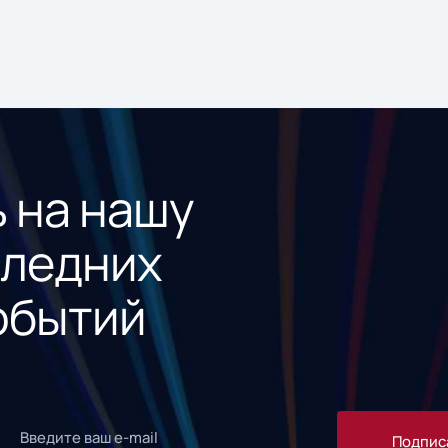
 на нашу
следних
обытий
Подпис