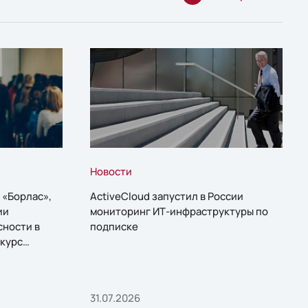
Новости
 «Борлас»,
ActiveCloud запустил в России
ии
мониторинг ИТ-инфраструктуры по
сности в
подписке
курс
31.07.2026