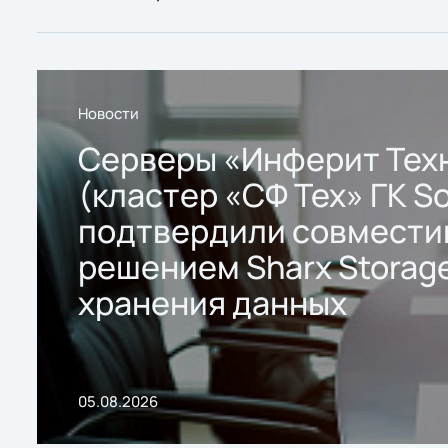
Новости
Серверы «Инферит Тех
(кластер «СФ Тех» ГК So
подтвердили совмести
решением Sharx Storage
хранения данных
05.08.2026