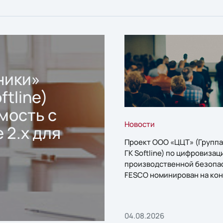
ники»
ftline)
мость с
Новости
 2.x для
Проект ООО «ЦЦТ» (Группа
ГК Softline) по цифровизац
производственной безопа
FESCO номинирован на кон
«1С:Проект года»
04.08.2026