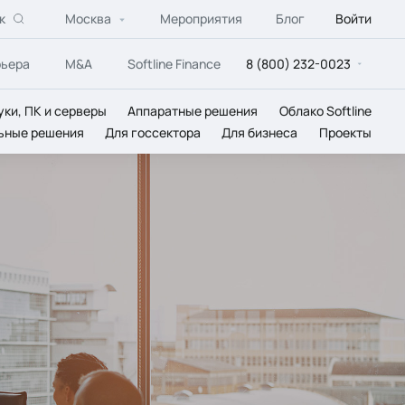
к
Москва
Мероприятия
Блог
Войти
рьера
M&A
Softline Finance
8 (800) 232-0023
уки, ПК и серверы
Аппаратные решения
Облако Softline
ьные решения
Для госсектора
Для бизнеса
Проекты