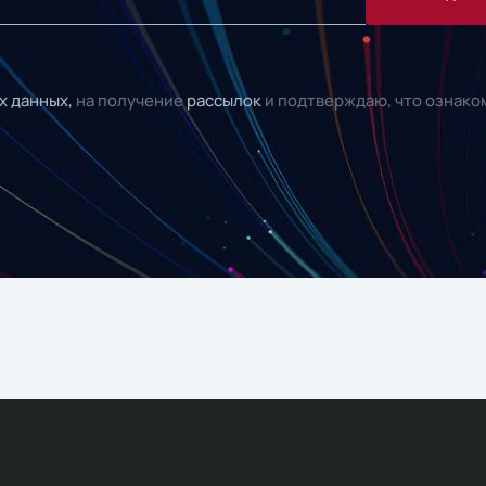
х данных,
на получение
рассылок
и подтверждаю, что ознако