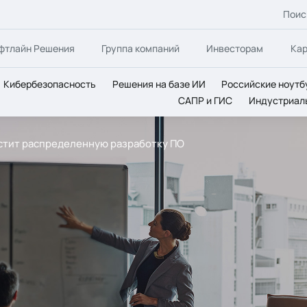
Поис
фтлайн Решения
Группа компаний
Инвесторам
Ка
Кибербезопасность
Решения на базе ИИ
Российские ноутб
САПР и ГИС
Индустриал
стит распределенную разработку ПО