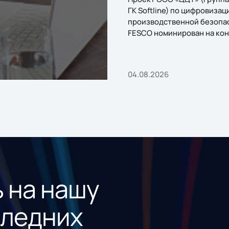
ГК Softline) по цифровизац
производственной безопа
FESCO номинирован на кон
«1С:Проект года»
04.08.2026
 на нашу
следних