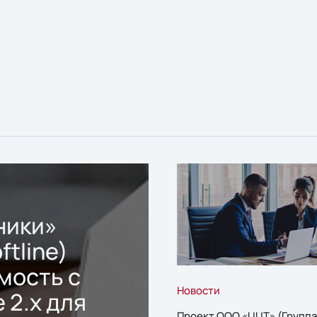
ники»
ftline)
мость с
Новости
 2.x для
Проект ООО «ЦЦТ» (Группа