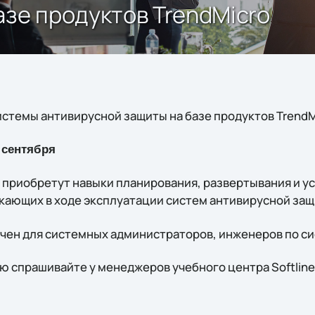
азе продуктов TrendMicro
стемы антивирусной защиты на базе продуктов TrendM
 сентября
и приобретут навыки планирования, развертывания и 
кающих в ходе эксплуатации систем антивирусной защ
чен для системных администраторов, инженеров по с
спрашивайте у менеджеров учебного центра Softline