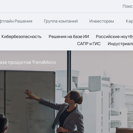
Поис
фтлайн Решения
Группа компаний
Инвесторам
Ка
Кибербезопасность
Решения на базе ИИ
Российские ноутб
САПР и ГИС
Индустриал
азе продуктов TrendMicro