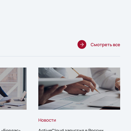
Смотреть все
Новости
 «Борлас»,
ActiveCloud запустил в России