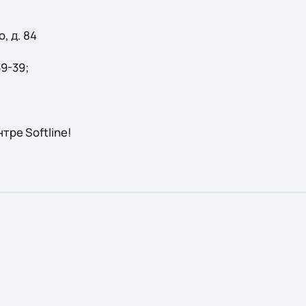
, д. 84
39-39;
тре Softline!