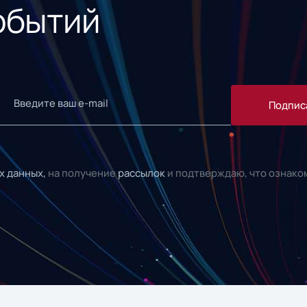
обытий
Подпис
х данных,
на получение
рассылок
и подтверждаю, что ознако