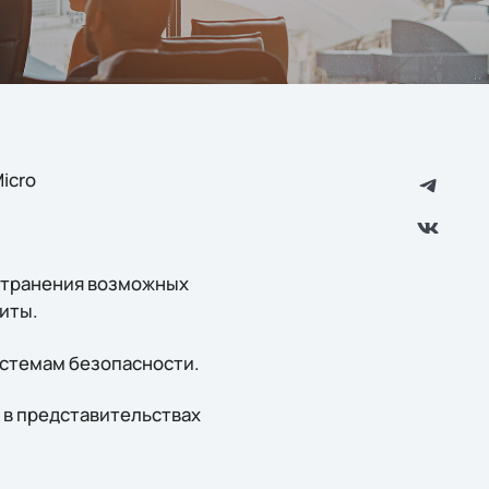
icro
устранения возможных
иты.
истемам безопасности.
 в представительствах