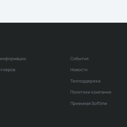
 информации
События
ртнеров
Новости
Техподдержка
Политики компании
Приемная Softline