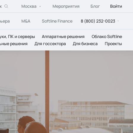
к
Москва
Мероприятия
Блог
Войти
рьера
M&A
Softline Finance
8 (800) 232-0023
уки, ПК и серверы
Аппаратные решения
Облако Softline
ьные решения
Для госсектора
Для бизнеса
Проекты