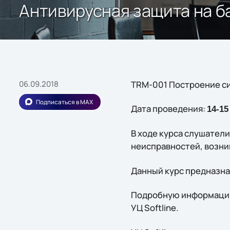
Антивирусная защита на б
06.09.2018
TRM-001 Построение си
Подписаться в MAX
Дата проведения:
14-15
В ходе курса слушател
неисправностей, возни
Данный курс предназна
Подробную информацию 
УЦ Softline.