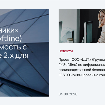
ники»
ftline)
мость с
Новости
 2.x для
Проект ООО «ЦЦТ» (Группа
ГК Softline) по цифровизац
производственной безопа
FESCO номинирован на кон
«1С:Проект года»
04.08.2026