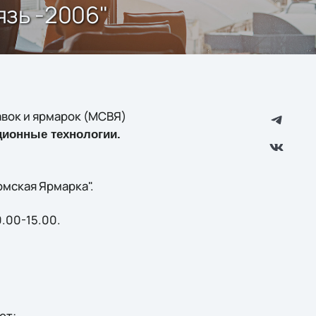
язь -2006"
вок и ярмарок (МСВЯ)
ионные технологии.
мская Ярмарка".
0.00-15.00.
ет;