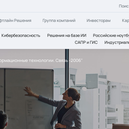
Поис
фтлайн Решения
Группа компаний
Инвесторам
Ка
Кибербезопасность
Решения на базе ИИ
Российские ноутб
САПР и ГИС
Индустриал
формационные технологии. Связь -2006"