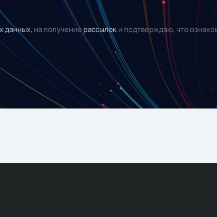
х данных,
на получение
рассылок
и подтверждаю, что ознако