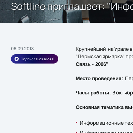
Softline приглашает: "Ин
06.09.2018
Крупнейший на Урале в
"Пермская ярмарка" про
Подписаться в MAX
Связь - 2006"
Пер
Место проведения:
3 октябр
Часы работы:
Основная тематика вы
Информационные техн
Информатизация и ко