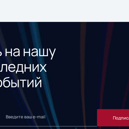
 на нашу
следних
обытий
Подпис