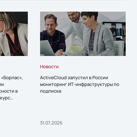
Новости
 «Борлас»,
ActiveCloud запустил в России
ии
мониторинг ИТ-инфраструктуры по
сности в
подписке
курс
31.07.2026