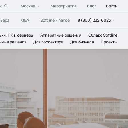
к
Москва
Мероприятия
Блог
Войти
рьера
M&A
Softline Finance
8 (800) 232-0023
уки, ПК и серверы
Аппаратные решения
Облако Softline
ьные решения
Для госсектора
Для бизнеса
Проекты