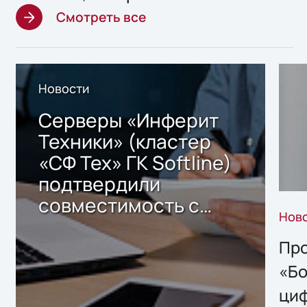
Смотреть все
Новости
Серверы «Инферит
Техники» (кластер
«СФ Тех» ГК Softline)
подтвердили
совместимость с
Нов
решением Sharx
Storage 2.x для
Про
хранения данных
«Бо
ци