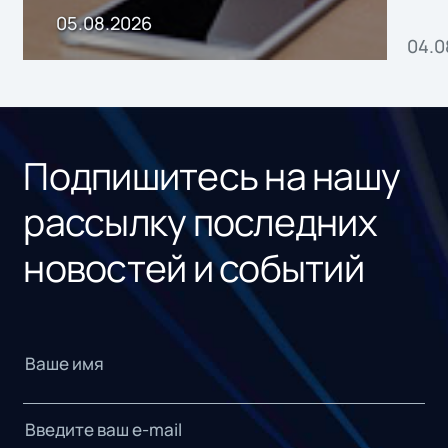
пр
05.08.2026
04.0
без
ном
«1С
Подпишитесь на нашу
рассылку последних
новостей и событий