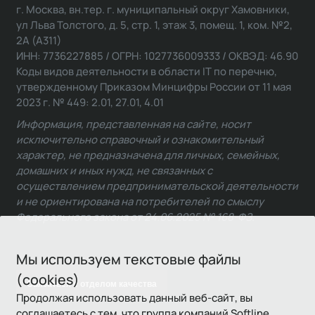
г. Москва, вн.тер. г. муниципальный округ Хамовники,
ул Льва Толстого, д. 5, стр. 1, этаж 3, помещ. 1, ком. №2,
2А (А311)
ИНН: 7736227885 / ОГРН: 1027736009333 / ОКВЭД: 46.90
Коды видов деятельности в области IT по перечню,
утвержденному Приказом Минцифры России от 11 мая
2023 г. № 449: 2.01, 27.01, 4.01
Информация, представленная на сайте, носит
исключительно справочный и ознакомительный
характер, не предназначена для личных, семейных,
домашних и иных нужд, не связанных с
осуществлением предпринимательской деятельности
и не ориентирована на потребителей по смыслу
Федерального закона от 24.06.2025 № 168-ФЗ.
Мы используем текстовые файлы
(cookies)
Связаться с отделом качества
Продолжая использовать данный веб-сайт, вы
соглашаетесь с тем, что группа компаний Softline