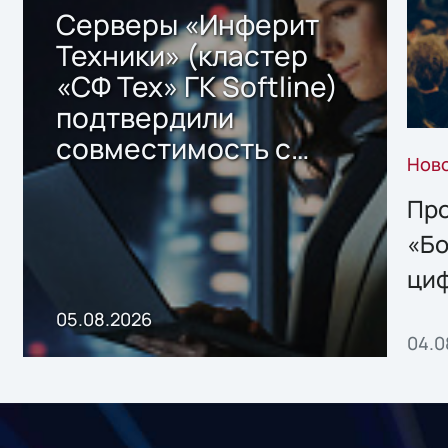
Серверы «Инферит
Техники» (кластер
«СФ Тех» ГК Softline)
подтвердили
совместимость с
Нов
решением Sharx
Storage 2.x для
Про
хранения данных
«Бо
ци
пр
05.08.2026
04.0
без
ном
«1С