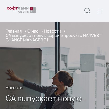
Главная
О нас
Новости
CA выпускает новую версию продукта HARVEST
CHANGE MANAGER 7.1
Новости
CA выпускает новую