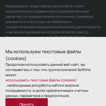
Информация, представленная на сайте, носит
исключительно справочный и ознакомительный
характер, не предназначена для личных, семейных,
домашних и иных нужд, не связанных с
осуществлением предпринимательской деятельности
и не ориентирована на потребителей по смыслу
Федерального закона от 24.06.2025 № 168-ФЗ.
Мы используем текстовые файлы
(cookies)
Связаться с отделом качества
Продолжая использовать данный веб-сайт, вы
соглашаетесь с тем, что группа компаний Softline
может
Условия
© 1993—2026 Softline
использовать текстовые файлы (cookies)
использования
, необходимые для работы сайта и анализа
посещаемости, в целях хранения ваших учетных
Политика
данных, параметров и предпочтений.
конфиденциальности
Принять