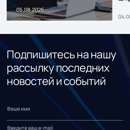
пр
05.08.2026
04.0
без
ном
«1С
Подпишитесь на нашу
рассылку последних
новостей и событий