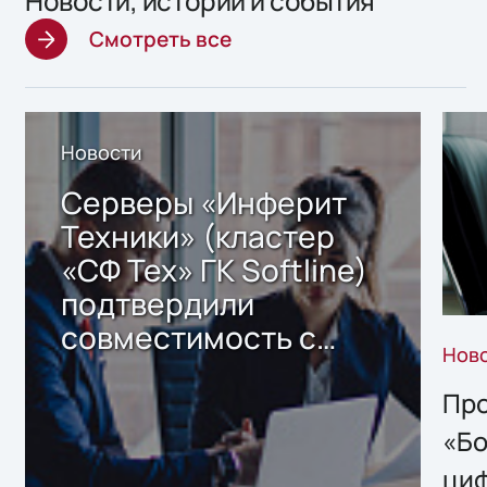
Новости, истории и события
Смотреть все
Новости
Серверы «Инферит
Техники» (кластер
«СФ Тех» ГК Softline)
подтвердили
совместимость с
Нов
решением Sharx
Storage 2.x для
Про
хранения данных
«Бо
ци