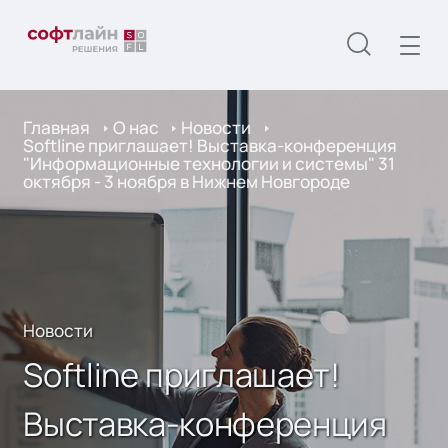
Главная
О нас
Новости
Softline приглашает! Выставка-конференция
"Информационные технологии и системы" 31
октября - 3 ноября в Нижнем Новгороде
Новости
Softline приглашает!
Выставка-конференция