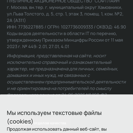
ПУБЛИЧНОЕ АКЦИОНЕРНОЕ ОБЩЕСТВО "СОФТЛАЙН"
г. Москва, вн.тер. г. муниципальный округ Хамовники,
ул Льва Толстого, д. 5, стр. 1, этаж 3, помещ. 1, ком. №2,
2А (А311)
ИНН: 7736227885 / ОГРН: 1027736009333 / ОКВЭД: 46.90
Коды видов деятельности в области IT по перечню,
утвержденному Приказом Минцифры России от 11 мая
2023 г. № 449: 2.01, 27.01, 4.01
Информация, представленная на сайте, носит
исключительно справочный и ознакомительный
характер, не предназначена для личных, семейных,
домашних и иных нужд, не связанных с
осуществлением предпринимательской деятельности
и не ориентирована на потребителей по смыслу
Федерального закона от 24.06.2025 № 168-ФЗ.
Мы используем текстовые файлы
(cookies)
Связаться с отделом качества
Продолжая использовать данный веб-сайт, вы