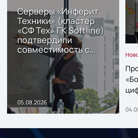
Серверы «Инферит
Техники» (кластер
«СФ Тех» ГК Softline)
подтвердили
совместимость с
Нов
решением Sharx
Storage 2.x для
Про
хранения данных
«Бо
ци
пр
05.08.2026
04.0
без
ном
«1С