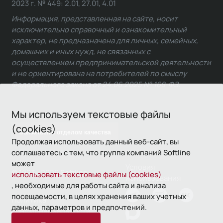
2023 г. № 449: 2.01, 27.01, 4.01
Информация, представленная на сайте, носит
исключительно справочный и ознакомительный
характер, не предназначена для личных, семейных,
домашних и иных нужд, не связанных с
осуществлением предпринимательской деятельности
и не ориентирована на потребителей по смыслу
Федерального закона от 24.06.2025 № 168-ФЗ.
Мы используем текстовые файлы
(cookies)
Связаться с отделом качества
Продолжая использовать данный веб-сайт, вы
соглашаетесь с тем, что группа компаний Softline
может
Условия
© 1993—2026 Softline
использовать текстовые файлы (cookies)
использования
, необходимые для работы сайта и анализа
посещаемости, в целях хранения ваших учетных
Политика
данных, параметров и предпочтений.
конфиденциальности