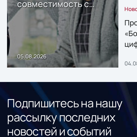
совместимость с
Нов
решением Sharx
Storage 2.x для
Про
хранения данных
«Бо
ци
пр
05.08.2026
04.0
без
ном
«1С
Подпишитесь на нашу
рассылку последних
новостей и событий