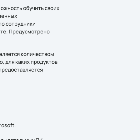
можность обучить своих
вленных
то сотрудники
есте. Предусмотрено
деляется количеством
о, для каких продуктов
 предоставляется
osoft.