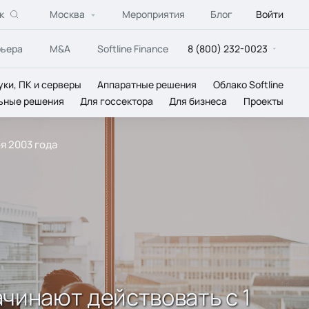
к
Москва
Мероприятия
Блог
Войти
рьера
M&A
Softline Finance
8 (800) 232-0023
уки, ПК и серверы
Аппаратные решения
Облако Softline
ьные решения
Для госсектора
Для бизнеса
Проекты
я 2003 года
ачинают действовать с 1