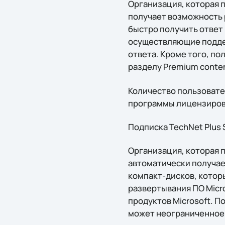
Организация, которая п
получает возможноcть 
быстро получить ответ
осуществляющие подде
ответа. Кроме того, п
разделу Premium conte
Количество пользовате
программы лицензиров
Подписка TechNet Plus 
Организация, которая п
автоматически получае
компакт-дисков, котор
развертывания ПО Micro
продуктов Microsoft. П
может неограниченное 