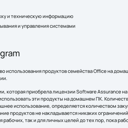
жку и техническую информацию
тывания и управления системами
ogram
во использования продуктов семейства Office на дома
ии.
и, которая приобрела лицензии Software Assurance н
 использовать эти продукты на домашнем ПК. Количест
шнее использование, определяется количеством заку
ание продуктов не накладывается никаких ограничений
 рабочих, так и для личных целей до тех пор, пока раб