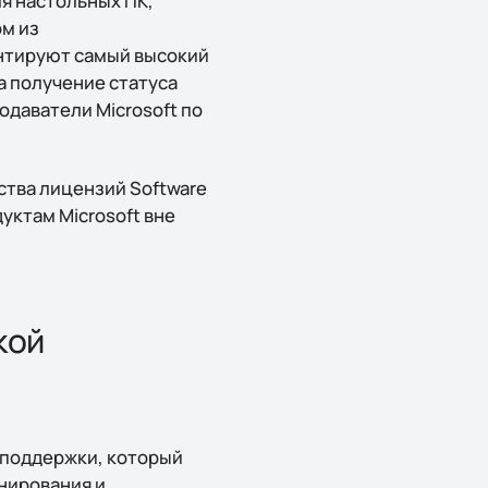
ля настольных ПК,
м из
антируют самый высокий
а получение статуса
даватели Microsoft по
ства лицензий Software
уктам Microsoft вне
кой
 поддержки, который
анирования и