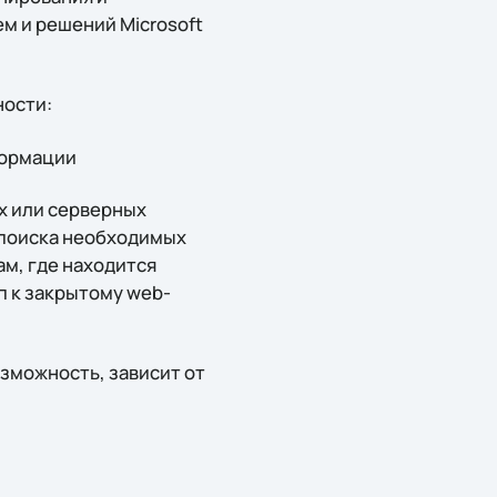
ем и решений Microsoft
ности:
формации
х или серверных
й поиска необходимых
ам, где находится
п к закрытому web-
озможность, зависит от