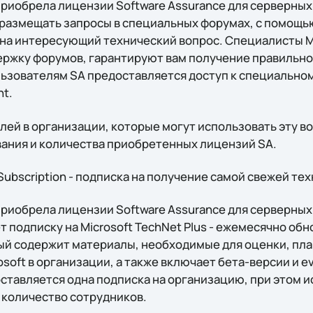
риобрела лицензии Software Assurance для серверных 
размещать запросы в специальных форумах, с помощь
 на интересующий технический вопрос. Специалисты Mi
ржку форумов, гарантируют вам получение правильно
ользователям SA предоставляется доступ к специальн
nt.
лей в организации, которые могут использовать эту в
ания и количества приобретенных лицензий SA.
Subscription - подписка на получение самой свежей т
риобрела лицензии Software Assurance для серверных 
т подписку на Microsoft TechNet Plus - ежемесячно о
ый содержит материалы, необходимые для оценки, пла
soft в организации, а также включает бета-версии и e
оставляется одна подписка на организацию, при этом 
количество сотрудников.