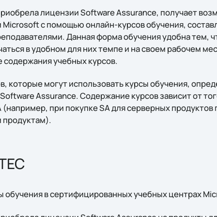
приобрела лицензии Software Assurance, получает воз
 Microsoft c помощью онлайн-курсов обучения, соста
подавателями. Данная форма обучения удобна тем, ч
чаться в удобном для них темпе и на своем рабочем м
 содержания учебных курсов.
в, которые могут использовать курсы обучения, опре
oftware Assurance. Содержание курсов зависит от тог
 (например, при покупке SA для серверных продуктов
 продуктам).
CTEC
ы обучения в сертифицированных учебных центрах Micr