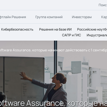
Поис
фтлайн Решения
Группа компаний
Инвесторам
Ка
Кибербезопасность
Решения на базе ИИ
Российские ноутб
САПР и ГИС
Индустриал
ftware Assurance, которые начинают действовать с 1 сентябр
ftware Assurance, которые н