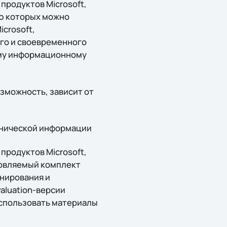
продуктов Microsoft,
ю которых можно
crosoft,
го и своевременного
ому информационному
озможность, зависит от
ехнической информации
продуктов Microsoft,
бновляемый комплект
нирования и
valuation-версии
использовать материалы