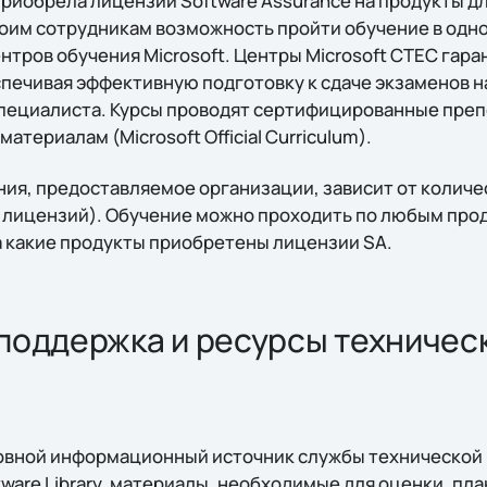
приобрела лицензии Software Assurance на продукты д
оим сотрудникам возможность пройти обучение в одно
тров обучения Microsoft. Центры Microsoft CTEC гар
спечивая эффективную подготовку к сдаче экзаменов н
ециалиста. Курсы проводят сертифицированные препо
териалам (Microsoft Official Curriculum).
ния, предоставляемое организации, зависит от количе
 лицензий). Обучение можно проходить по любым прод
на какие продукты приобретены лицензии SA.
поддержка и ресурсы техничес
сновной информационный источник службы технической
tware Library, материалы, необходимые для оценки, пл