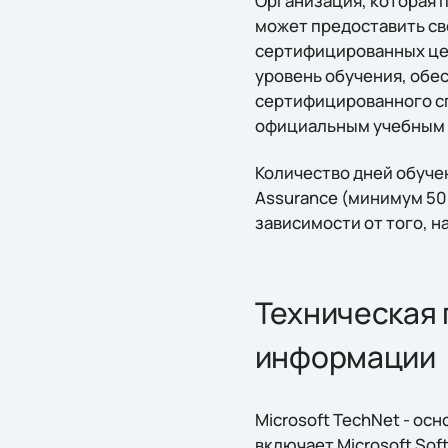
Организация, которая 
может предоставить св
сертифицированных цен
уровень обучения, обе
сертифицированного сп
официальным учебным ма
Количество дней обуче
Assurance (минимум 50
зависимости от того, 
Техническая 
информации
Microsoft TechNet - о
включает Microsoft Sof