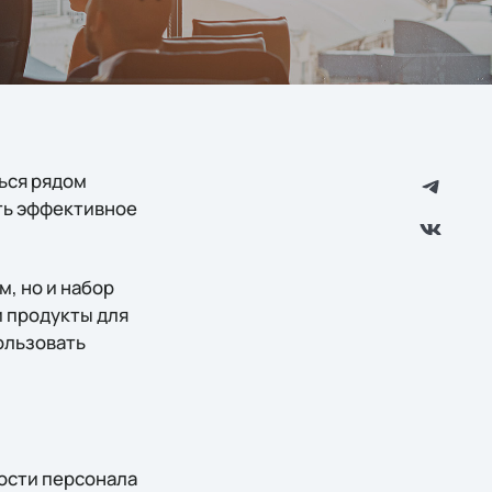
ться рядом
ть эффективное
м, но и набор
 продукты для
ользовать
ости персонала