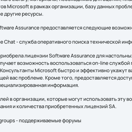
в Microsoft в рамках организации, базу данных пробл
е другие ресурсы.
ftware Assurance предоставляется следующие возмож
ge Chat - служба оперативного поиска технической ин
приобрела лицензии Software Assurance для настольны
получает возможноcть воспользоваться on-line службо
Консультанты Microsoft быстро и эффективно укажут в
ей вас проблеме. Кроме того, предоставляется досту
специализированная информация.
лей в организации, которые могут использовать эту в
ания и количества приобретенных лицензий SA.
groups - поддерживаемые форумы