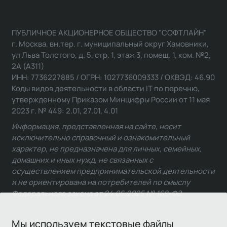
ПУБЛИЧНОЕ АКЦИОНЕРНОЕ ОБЩЕСТВО "СОФТЛАЙН"
г. Москва, вн.тер. г. муниципальный округ Хамовники,
ул Льва Толстого, д. 5, стр. 1, этаж 3, помещ. 1, ком. №2,
2А (А311)
ИНН: 7736227885 / ОГРН: 1027736009333 / ОКВЭД: 46.90
Коды видов деятельности в области IT по перечню,
утвержденному Приказом Минцифры России от 11 мая
2023 г. № 449: 2.01, 27.01, 4.01
Информация, представленная на сайте, носит
исключительно справочный и ознакомительный
характер, не предназначена для личных, семейных,
домашних и иных нужд, не связанных с
осуществлением предпринимательской деятельности
и не ориентирована на потребителей по смыслу
Федерального закона от 24.06.2025 № 168-ФЗ.
Мы используем текстовые файлы