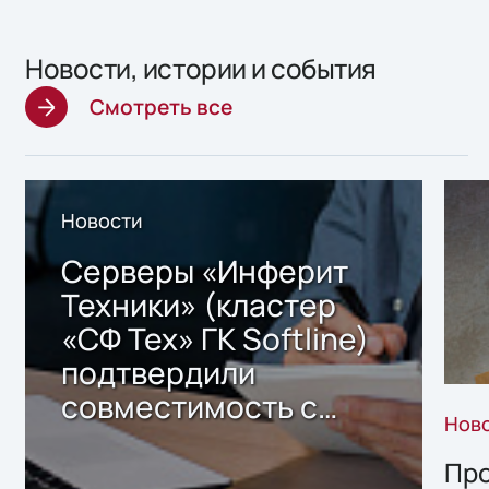
Новости, истории и события
Смотреть все
Новости
Серверы «Инферит
Техники» (кластер
«СФ Тех» ГК Softline)
подтвердили
совместимость с
Нов
решением Sharx
Storage 2.x для
Про