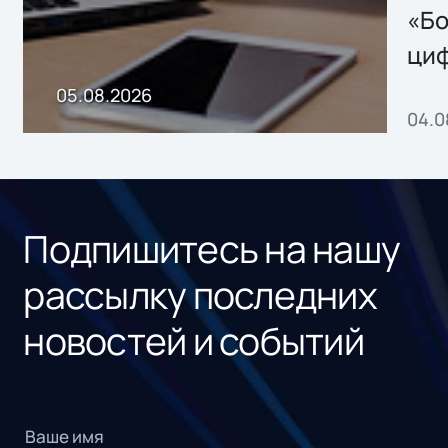
хранения данных
«Бо
ци
пр
05.08.2026
04.0
без
ном
«1С
Подпишитесь на нашу
рассылку последних
новостей и событий