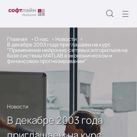
Главная
О нас
Новости
В декабре 2003 года приглашаем на курс
"Применение нейронно-сетевых алгоритмов на
базе системы MATLAB в экономическом и
финансовом прогнозировании"
Новости
В декабре 2003 года
приглашаем на курс