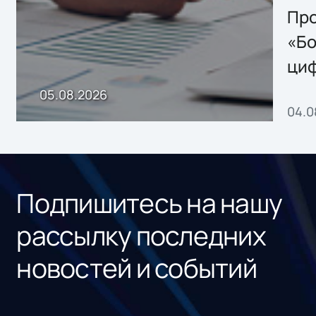
Storage 2.x для
Про
хранения данных
«Бо
ци
пр
05.08.2026
04.0
без
ном
«1С
Подпишитесь на нашу
рассылку последних
новостей и событий