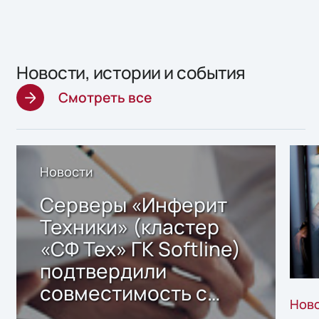
Новости, истории и события
Смотреть все
Новости
Серверы «Инферит
Техники» (кластер
«СФ Тех» ГК Softline)
подтвердили
совместимость с
Нов
решением Sharx