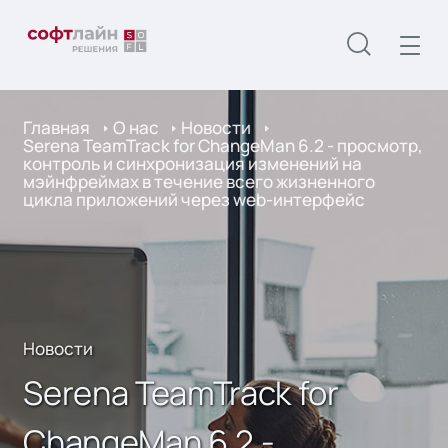
Главная
О нас
Новости
Serena TeamTrack for ChangeMan 6.2 - просмотр,
контроль и синхронизация изменений на
мэйнфреймах в течение всего жизненного
цикла приложений через web-интерфейс
Новости
Serena TeamTrack for
ChangeMan 6.2 -