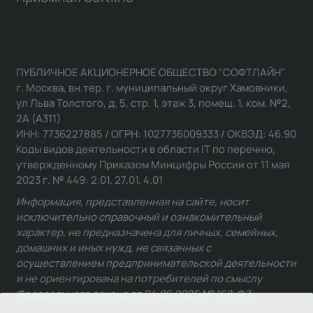
ПУБЛИЧНОЕ АКЦИОНЕРНОЕ ОБЩЕСТВО "СОФТЛАЙН"
г. Москва, вн.тер. г. муниципальный округ Хамовники,
ул Льва Толстого, д. 5, стр. 1, этаж 3, помещ. 1, ком. №2,
2А (А311)
ИНН: 7736227885 / ОГРН: 1027736009333 / ОКВЭД: 46.90
Коды видов деятельности в области IT по перечню,
утвержденному Приказом Минцифры России от 11 мая
2023 г. № 449: 2.01, 27.01, 4.01
Информация, представленная на сайте, носит
исключительно справочный и ознакомительный
характер, не предназначена для личных, семейных,
домашних и иных нужд, не связанных с
осуществлением предпринимательской деятельности
и не ориентирована на потребителей по смыслу
Федерального закона от 24.06.2025 № 168-ФЗ.