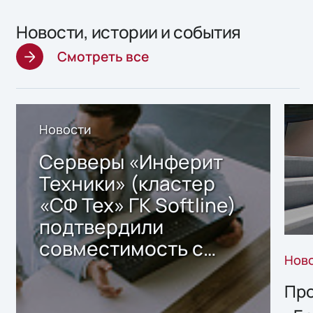
Новости, истории и события
Смотреть все
Новости
Серверы «Инферит
Техники» (кластер
«СФ Тех» ГК Softline)
подтвердили
совместимость с
Нов
решением Sharx
Storage 2.x для
Про