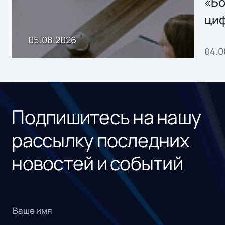
хранения данных
«Бо
ци
пр
05.08.2026
04.0
без
ном
«1С
Подпишитесь на нашу
рассылку последних
новостей и событий