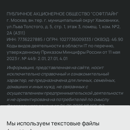
ПУБЛИЧНОЕ АКЦИОНЕРНОЕ ОБЩЕСТВО "СОФТЛАЙН"
г. Москва, вн.тер. г. муниципальный округ Хамовники,
ул Льва Толстого, д. 5, стр. 1, этаж 3, помещ. 1, ком. №2,
2А (А311)
ИНН: 7736227885 / ОГРН: 1027736009333 / ОКВЭД: 46.90
Коды видов деятельности в области IT по перечню,
утвержденному Приказом Минцифры России от 11 мая
2023 г. № 449: 2.01, 27.01, 4.01
Информация, представленная на сайте, носит
исключительно справочный и ознакомительный
характер, не предназначена для личных, семейных,
домашних и иных нужд, не связанных с
осуществлением предпринимательской деятельности
и не ориентирована на потребителей по смыслу
Федерального закона от 24.06.2025 № 168-ФЗ.
Мы используем текстовые файлы