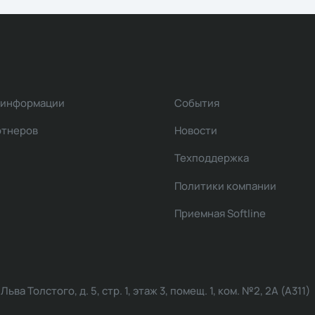
 информации
События
ртнеров
Новости
Техподдержка
Политики компании
Приемная Softline
ва Толстого, д. 5, стр. 1, этаж 3, помещ. 1, ком. №2, 2А (А311)