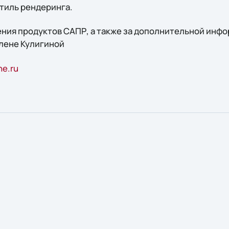
тиль рендеринга.
ния продуктов САПР, а также за дополнительной инф
лене Кулигиной
ne.ru