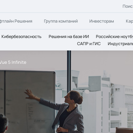
Поис
фтлайн Решения
Группа компаний
Инвесторам
Ка
Кибербезопасность
Решения на базе ИИ
Российские ноутб
САПР и ГИС
Индустриал
ue 5 Infinite