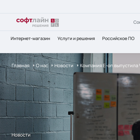
Со
Интернет-магазин
Услуги и решения
Российское ПО
Главная
О нас
Новости
Компания E-on выпустила V
Новости