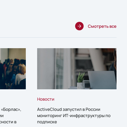
Смотреть все
Новости
 «Борлас»,
ActiveCloud запустил в России
ии
мониторинг ИТ-инфраструктуры по
сности в
подписке