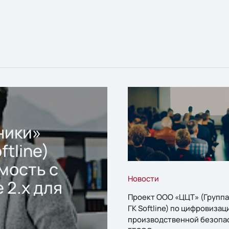
ники»
ftline)
мость с
Новости
 2.x для
Проект ООО «ЦЦТ» (Группа
ГК Softline) по цифровизац
производственной безопа