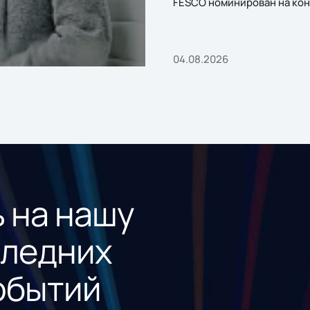
FESCO номинирован на кон
«1С:Проект года»
04.08.2026
 на нашу
следних
обытий