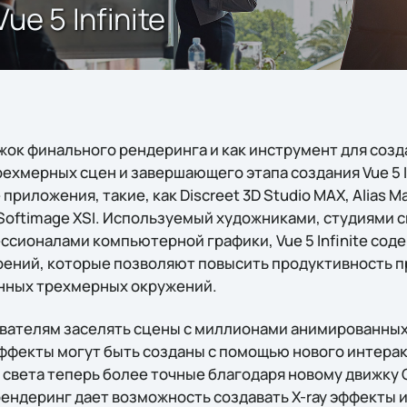
e 5 Infinite
жок финального рендеринга и как инструмент для созд
хмерных сцен и завершающего этапа создания Vue 5 In
риложения, такие, как Discreet 3D Studio MAX, Alias M
 Softimage XSI. Используемый художниками, студиями 
сионалами компьютерной графики, Vue 5 Infinite соде
ений, которые позволяют повысить продуктивность п
нных трехмерных окружений.
ователям заселять сцены с миллионами анимированных
фекты могут быть созданы с помощью нового интеракти
вета теперь более точные благодаря новому движку Glo
ндеринг дает возможность создавать X-ray эффекты 