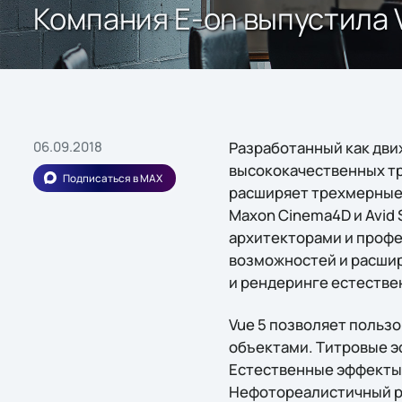
Компания E-on выпустила Vu
06.09.2018
Разработанный как дви
высококачественных тре
Подписаться в MAX
расширяет трехмерные п
Maxon Cinema4D и Avid
архитекторами и профес
возможностей и расшир
и рендеринге естестве
Vue 5 позволяет польз
объектами. Титровые эф
Естественные эффекты с
Нефотореалистичный ре