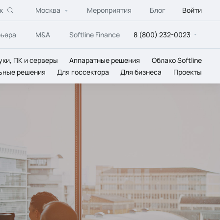
к
Москва
Мероприятия
Блог
Войти
рьера
M&A
Softline Finance
8 (800) 232-0023
уки, ПК и серверы
Аппаратные решения
Облако Softline
ьные решения
Для госсектора
Для бизнеса
Проекты