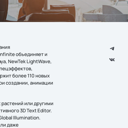
ания
finite объединяет и
aya, NewTek LightWave,
спецэффектов,
ржит более 110 новых
ри создании, анимации
 растений или другими
вного 3D Text Editor.
bal Illumination.
или даже