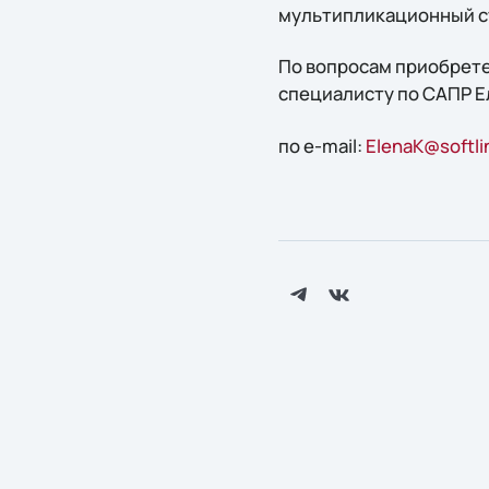
мультипликационный с
По вопросам приобрете
специалисту по САПР Е
по e-mail:
ElenaK@softli