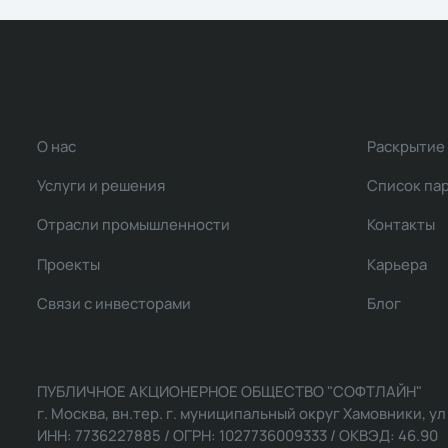
О нас
Раскрытие
Услуги и решения
Список па
Отрасли промышленности
Контакты
Проекты
Карьера
Связи с инвесторами
Блог
ПУБЛИЧНОЕ АКЦИОНЕРНОЕ ОБЩЕСТВО "СОФТЛАЙН"
г. Москва, вн.тер. г. муниципальный округ Хамовники, ул Ль
ИНН: 7736227885 / ОГРН: 1027736009333 / ОКВЭД: 46.90