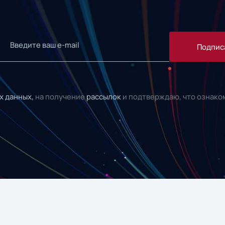
Подпис
х данных,
на получение
рассылок
и подтверждаю, что ознако