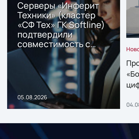
Серверы «Инферит
Техники» (кластер
«СФ Тех» ГК Softline)
подтвердили
совместимость с
Нов
решением Sharx
Storage 2.x для
Про
хранения данных
«Бо
ци
пр
05.08.2026
04.0
без
ном
«1С