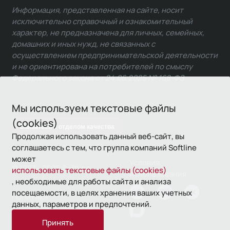
Информация, представленная на сайте, носит
исключительно справочный и ознакомительный
характер, не предназначена для личных, семейных,
домашних и иных нужд, не связанных с
осуществлением предпринимательской деятельности
и не ориентирована на потребителей по смыслу
Федерального закона от 24.06.2025 № 168-ФЗ.
Мы используем текстовые файлы
(cookies)
Связаться с отделом качества
Продолжая использовать данный веб-сайт, вы
соглашаетесь с тем, что группа компаний Softline
может
Условия
© 1993—2026 Softline
использовать текстовые файлы (cookies)
использования
, необходимые для работы сайта и анализа
посещаемости, в целях хранения ваших учетных
Политика
данных, параметров и предпочтений.
конфиденциальности
Принять