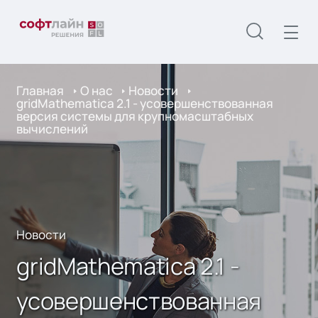
Главная
О нас
Новости
gridMathematica 2.1 - усовершенствованная
версия системы для крупномасштабных
вычислений
Новости
gridMathematica 2.1 -
усовершенствованная