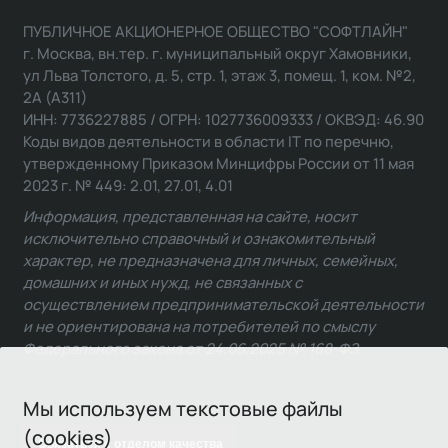
ПУБЛИЧНОЕ АКЦИОНЕРНОЕ ОБЩЕСТВО "СОФТЛАЙН"
г. Москва, вн.тер. г. муниципальный округ Хамовники,
ул Льва Толстого, д. 5, стр. 1, этаж 3, помещ. 1, ком. №2,
2А (А311)
ИНН: 7736227885 / ОГРН: 1027736009333 / ОКВЭД: 46.90
Коды видов деятельности в области IT по перечню,
утвержденному Приказом Минцифры России от 11 мая
2023 г. № 449: 2.01, 27.01, 4.01
Информация, представленная на сайте, носит
исключительно справочный и ознакомительный
характер, не предназначена для личных, семейных,
домашних и иных нужд, не связанных с
осуществлением предпринимательской деятельности
и не ориентирована на потребителей по смыслу
Федерального закона от 24.06.2025 № 168-ФЗ.
Мы используем текстовые файлы
(cookies)
Связаться с отделом качества