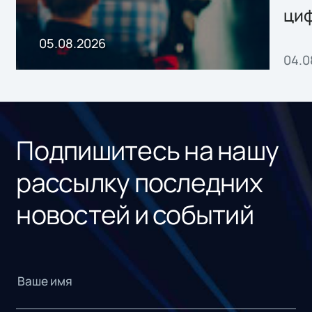
ци
пр
05.08.2026
04.0
без
ном
«1С
Подпишитесь на нашу
рассылку последних
новостей и событий