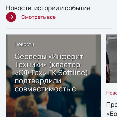
Новости, истории и события
Смотреть все
Новости
Серверы «Инферит
Техники» (кластер
«СФ Тех» ГК Softline)
подтвердили
совместимость с
Нов
решением Sharx
Storage 2.x для
Про
хранения данных
«Бо