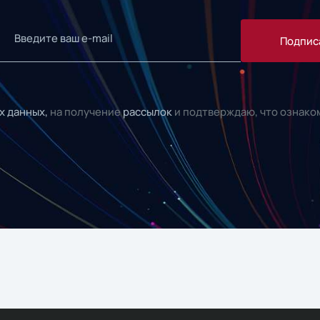
Подпис
х данных,
на получение
рассылок
и подтверждаю, что ознако