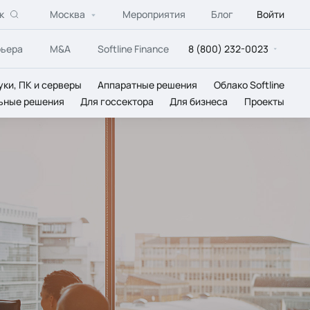
к
Москва
Мероприятия
Блог
Войти
рьера
M&A
Softline Finance
8 (800) 232-0023
уки, ПК и серверы
Аппаратные решения
Облако Softline
ьные решения
Для госсектора
Для бизнеса
Проекты