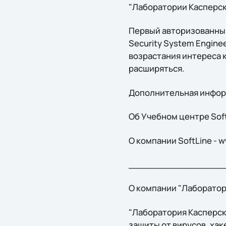
"Лаборатории Касперск
Первый авторизованный 
Security System Engine
возрастания интереса 
расширяться.
Дополнительная инфор
Об Учебном центре SoftL
О компании SoftLine - w
_________________
О компании "Лаборатор
"Лаборатория Касперск
защиты от вирусов, ха