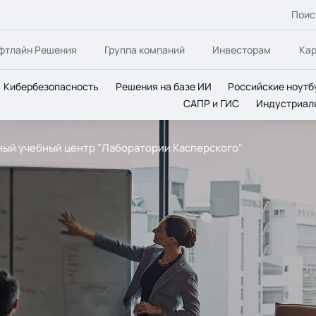
Поис
фтлайн Решения
Группа компаний
Инвесторам
Ка
Кибербезопасность
Решения на базе ИИ
Российские ноутб
САПР и ГИС
Индустриал
нный учебный центр "Лаборатории Касперского"