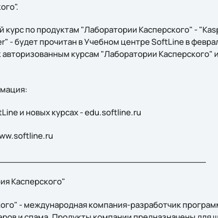
ого".
курс по продуктам "Лаборатории Касперского" - "Kasp
er" - будет прочитан в Учебном центре SoftLine в февра
к авторизованным курсам "Лаборатории Касперского" и
мация:
ine и новых курсах - edu.softline.ru
ww.softline.ru
_______________________________________
ия Касперского"
ого" - международная компания-разработчик програм
керов и спама. Продукты компании предназначены для 