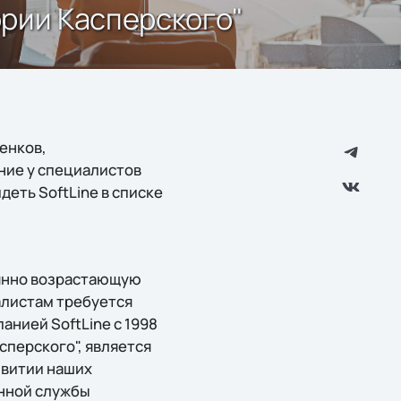
ории Касперского"
енков,
ние у специалистов
еть SoftLine в списке
оянно возрастающую
алистам требуется
нией SoftLine с 1998
сперского", является
звитии наших
онной службы