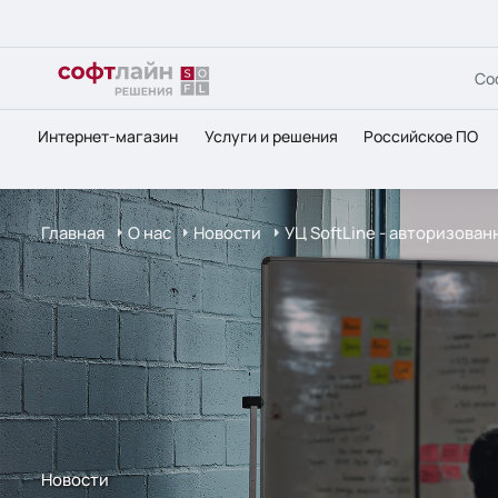
Со
Интернет-магазин
Услуги и решения
Российское ПО
Главная
О нас
Новости
УЦ SoftLine - авторизова
Новости