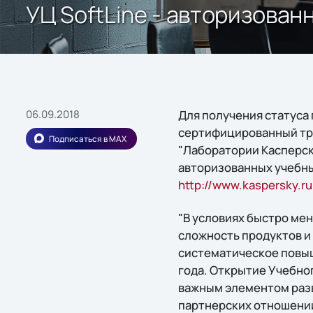
УЦ SoftLine - авторизова
06.09.2018
Для получения статуса
сертифицированный тре
Подписаться в MAX
"Лаборатории Касперск
авторизованных учебны
http://www.kaspersky.r
"В условиях быстро ме
сложность продуктов и
систематическое повыш
года. Открытие Учебног
важным элементом разв
партнерских отношений