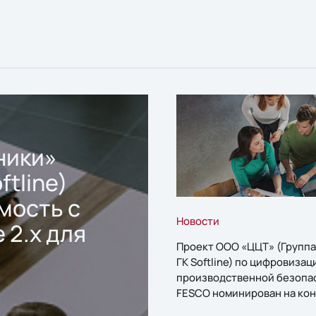
ники»
ftline)
мость с
Новости
 2.x для
Проект ООО «ЦЦТ» (Группа
ГК Softline) по цифровизац
производственной безопа
FESCO номинирован на кон
«1С:Проект года»