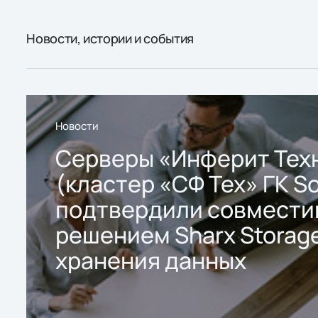
Новости, истории и события
Новости
Серверы «Инферит Тех
(кластер «СФ Тех» ГК So
подтвердили совмести
решением Sharx Storage
хранения данных