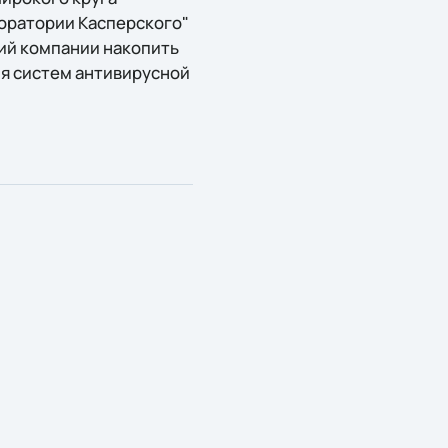
боратории Касперского"
ий компании накопить
ия систем антивирусной