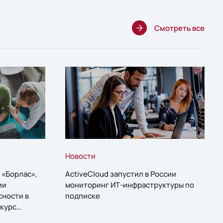
Смотреть все
Новости
 «Борлас»,
ActiveCloud запустил в России
ии
мониторинг ИТ-инфраструктуры по
сности в
подписке
курс