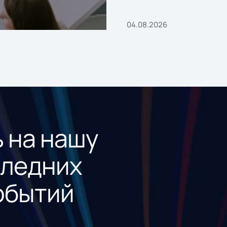
04.08.2026
 на нашу
следних
обытий