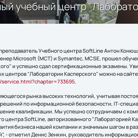
нный учебный центр "Лаборат
 преподаватель Учебного центра SoftLine Антон Конюш
нер Microsoft (MCT) и Symantec, MCSE, прошел обуче
ого" и успешно сдал сертификационные экзамены. Увид
х центров "Лаборатории Касперского" можно на сайте
u/service.html?chapter=733695
.
няющегося рынка высоких технологий, учитывая пост
 решений по информационной безопасности, IТ-специ
ение квалификации. Мы успешно сотрудничаем с компа
о центра SoftLine, авторизованного "Лабораторией Ка
ития бизнеса нашей компании и значимым шагом в ра
", - отметил Денис Зенкин, руководитель информаци