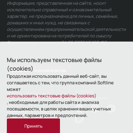
Информация, представленная на сайте, носит
исключительно справочный и ознакомительный
характер, не предназначена для личных, семейных,
домашних и иных нужд, не связанных с
осуществлением предпринимательской деятельности
и не ориентирована на потребителей по смыслу
Федерального закона от 24.06.2025 № 168-ФЗ.
Мы используем текстовые файлы
(cookies)
Связаться с отделом качества
Продолжая использовать данный веб-сайт, вы
соглашаетесь с тем, что группа компаний Softline
может
Условия
© 1993—2026 Softline
использовать текстовые файлы (cookies)
использования
, необходимые для работы сайта и анализа
посещаемости, в целях хранения ваших учетных
Политика
данных, параметров и предпочтений.
конфиденциальности
Принять
16+