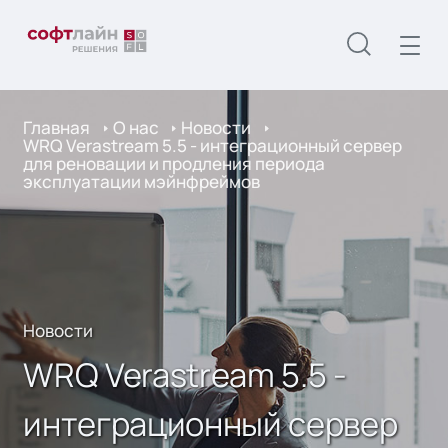
Главная
О нас
Новости
WRQ Verastream 5.5 - интеграционный сервер
для реновации и продления периода
эксплуатации мэйнфреймов
Новости
WRQ Verastream 5.5 -
интеграционный сервер