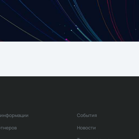
 информации
События
ртнеров
Новости