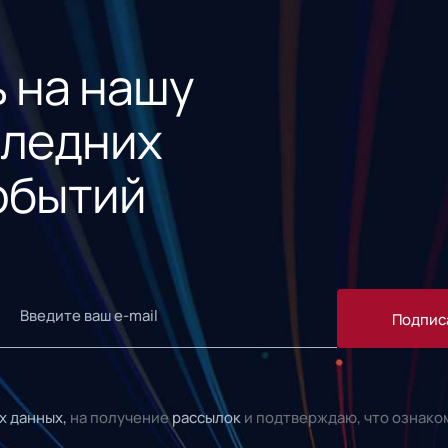
 на нашу
следних
обытий
Подпис
х данных,
на получение
рассылок
и подтверждаю, что ознако