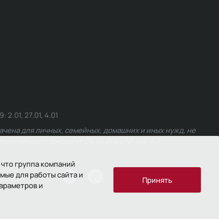
.01, 27.01, 4.01
чена для личных, семейных, домашних и иных нужд, не
едерального закона от 24.06.2025 № 168-ФЗ.
 что группа компаний
мые для работы сайта и
ости
Принять
параметров и