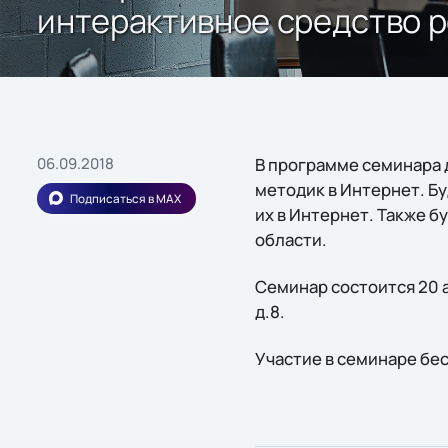
интерактивное средство р
06.09.2018
В программе семинара д
методик в Интернет. Б
Подписаться в MAX
их в Интернет. Также б
области.
Семинар состоится 20 а
д.8.
Участие в семинаре бе