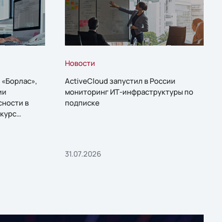
Новости
 «Борлас»,
ActiveCloud запустил в России
ии
мониторинг ИТ-инфраструктуры по
сности в
подписке
курс
31.07.2026