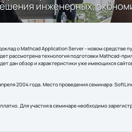
ешения инженерных, экономи
оклад о Mathcad Application Server - новом средстве 
удет рассмотрена технология подготовки Mathcad-при
удет дан обзор и характеристики уже имеющихся сайтов
преля 2004 года. Место проведения семинара: SoftLine
сплатно. Для участия в семинаре необходимо зарегист