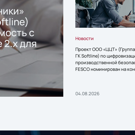
ники»
ftline)
мость с
Новости
 2.x для
Проект ООО «ЦЦТ» (Группа
ГК Softline) по цифровизац
производственной безопа
FESCO номинирован на кон
«1С:Проект года»
04.08.2026