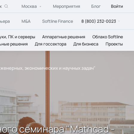
к
Москва
Мероприятия
Блог
Войти
рьера
M&A
Softline Finance
8 (800) 232-0023
уки, ПК и серверы
Аппаратные решения
Облако Softline
ьные решения
Для госсектора
Для бизнеса
Проекты
нженерных, экономических и научных задач"
ого семинара "Mathcad -