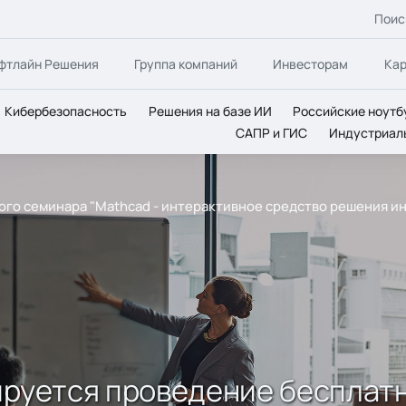
Поис
фтлайн Решения
Группа компаний
Инвесторам
Ка
Кибербезопасность
Решения на базе ИИ
Российские ноутб
САПР и ГИС
Индустриал
ого семинара "Mathcad - интерактивное средство решения и
ируется проведение бесплатн