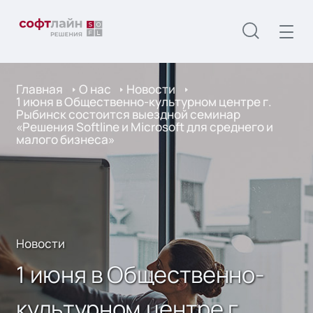
Главная
О нас
Новости
1 июня в Общественно-культурном центре г.
Рыбинск состоится выездной семинар
«Решения Softline и Microsoft для среднего и
малого бизнеса»
Новости
1 июня в Общественно-
культурном центре г.