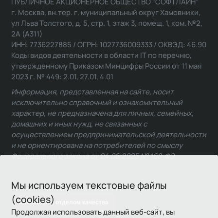
ПУБЛИЧНОЕ АКЦИОНЕРНОЕ ОБЩЕСТВО "СОФТЛАЙН"
г. Москва, вн.тер. г. муниципальный округ Хамовники,
ул Льва Толстого, д. 5, стр. 1, этаж 3, помещ. 1, ком. №2,
2А (А311)
ИНН: 7736227885 / ОГРН: 1027736009333 / ОКВЭД: 46.90
Коды видов деятельности в области IT по перечню,
утвержденному Приказом Минцифры России от 11 мая
2023 г. № 449: 2.01, 27.01, 4.01
Информация, представленная на сайте, носит
исключительно справочный и ознакомительный
характер, не предназначена для личных, семейных,
домашних и иных нужд, не связанных с
осуществлением предпринимательской деятельности
и не ориентирована на потребителей по смыслу
Федерального закона от 24.06.2025 № 168-ФЗ.
Мы используем текстовые файлы
(cookies)
Связаться с отделом качества
Продолжая использовать данный веб-сайт, вы