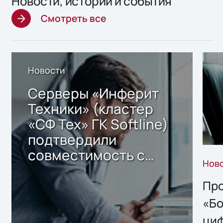
Новости, истории и события
Смотреть все
Новости
Серверы «Инферит
Техники» (кластер
«СФ Тех» ГК Softline)
подтвердили
совместимость с
Нов
решением Sharx
Storage 2.x для
Про
хранения данных
«Бо
ци