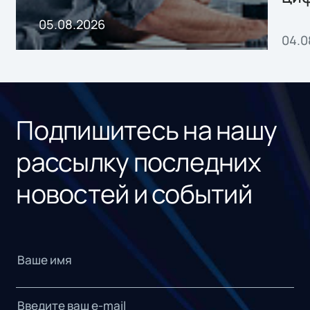
пр
05.08.2026
04.0
без
ном
«1С
Подпишитесь на нашу
рассылку последних
новостей и событий