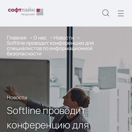
Главная
О нас
Новости
Softline проводит конференцию для
специалистов по информационной
безопасности
Новости
Softline проводит
конференцию для